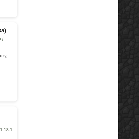
ка)
 /
пку,
 1.18.1