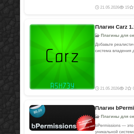
21.05.2026
15
Плагин Carz 1.
Плагины для серв
Добавьте реалисти
система владения 
21.05.2026
2
Плагин bPermis
Плагины для серв
bPermissions — это
уникальной систем