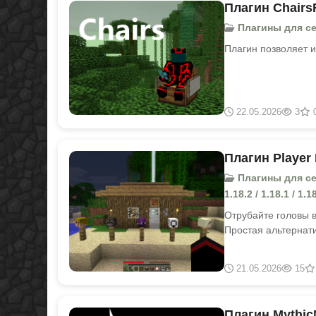
Плагин Chairs
Плагины для серв
Плагин позволяет и
22.05.2026
3
Плагин Player 
Плагины для серве
1.18.2 / 1.18.1 / 1.18
Отрубайте головы в
Простая альтернат
21.05.2026
15
Плагин Mythic