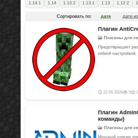
1.14.1
1.14
1.13.2
1.13.1
1.13
1.12.2
1
Сортировать по:
дате
дате и
Плагин AntiCr
Плагины для серв
Предотвращает раз
гибкой настройкой.
22.05.2026
3
Плагин AdminC
команды)
Плагины для серв
Мощный плагин для