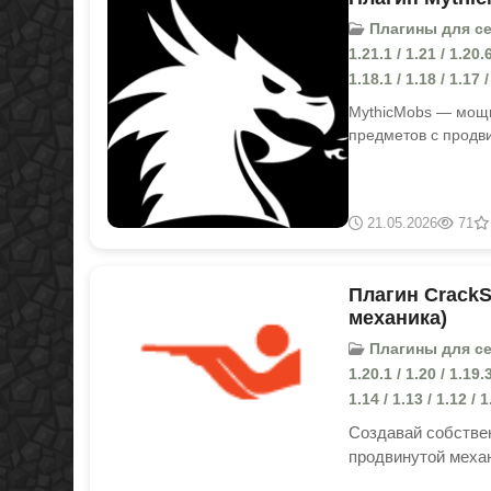
Плагины для серве
1.21.1 / 1.21 / 1.20.6
1.18.1 / 1.18 / 1.17 /
MythicMobs — мощн
предметов с продви
21.05.2026
71
Плагин CrackSh
механика)
Плагины для серве
1.20.1 / 1.20 / 1.19.3
1.14 / 1.13 / 1.12 / 1
Создавай собствен
продвинутой механ