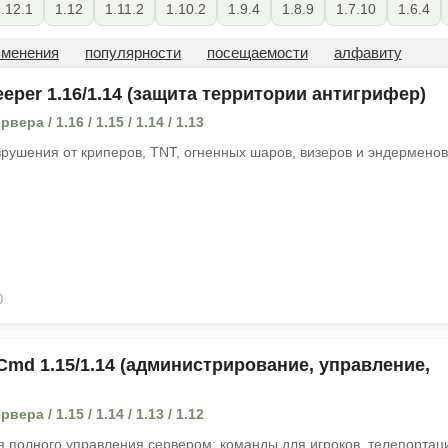
.12.1
1.12
1.11.2
1.10.2
1.9.4
1.8.9
1.7.10
1.6.4
зменения
популярности
посещаемости
алфавиту
eeper 1.16/1.14 (защита территории антигрифер)
ера / 1.16 / 1.15 / 1.14 / 1.13
рушения от криперов, TNT, огненных шаров, визеров и эндерменов
0
md 1.15/1.14 (администрирование, управление,
ера / 1.15 / 1.14 / 1.13 / 1.12
 полного управления сервером: команды для игроков, телепортац