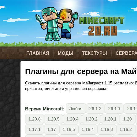
ГЛАВНАЯ
МОДЫ
ТЕКСТУРЫ
СЕРВЕР
Плагины для сервера на Май
Скачать плагины для сервера Майнкрафт 1.15 бесплатно: Bu
приватов, мини-игр и управления сервером.
Версия Minecraft:
Любая
26.1.2
26.1.1
26.1
1.20.6
1.20.5
1.20.4
1.20.2
1.20.1
1.20
1.17.1
1.17
1.16.5
1.16.4
1.16.3
1.16.2