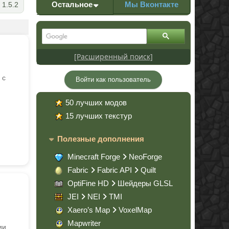
Остальное
Мы Вконтакте
1.5.2
[Расширенный поиск]
 с
Войти как пользователь
50 лучших модов
15 лучших текстур
Полезные дополнения
Minecraft Forge
NeoForge
Fabric
Fabric API
Quilt
OptiFine HD
Шейдеры GLSL
JEI
NEI
TMI
Xaero’s Map
VoxelMap
Mapwriter
ии,