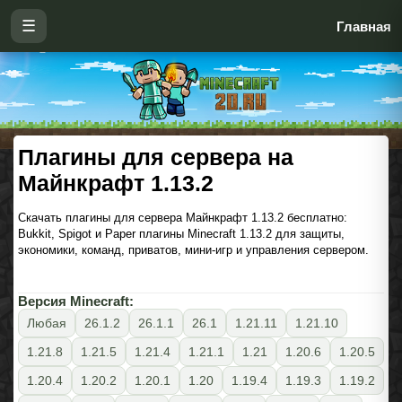
☰
Главная
Плагины для сервера на
Майнкрафт 1.13.2
Скачать плагины для сервера Майнкрафт 1.13.2 бесплатно:
Bukkit, Spigot и Paper плагины Minecraft 1.13.2 для защиты,
экономики, команд, приватов, мини-игр и управления сервером.
Версия Minecraft:
Любая
26.1.2
26.1.1
26.1
1.21.11
1.21.10
1.21.8
1.21.5
1.21.4
1.21.1
1.21
1.20.6
1.20.5
1.20.4
1.20.2
1.20.1
1.20
1.19.4
1.19.3
1.19.2