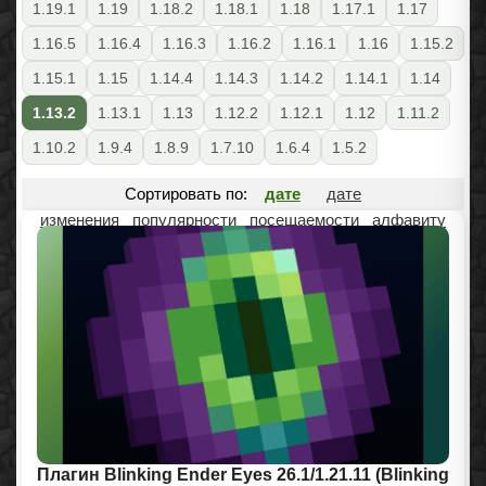
1.19.1
1.19
1.18.2
1.18.1
1.18
1.17.1
1.17
1.16.5
1.16.4
1.16.3
1.16.2
1.16.1
1.16
1.15.2
1.15.1
1.15
1.14.4
1.14.3
1.14.2
1.14.1
1.14
1.13.2
1.13.1
1.13
1.12.2
1.12.1
1.12
1.11.2
1.10.2
1.9.4
1.8.9
1.7.10
1.6.4
1.5.2
Сортировать по:
дате
дате
изменения
популярности
посещаемости
алфавиту
Плагин Blinking Ender Eyes 26.1/1.21.11 (Blinking