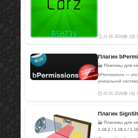
21.05.2026
2
Плагин bPermis
Плагины для серв
bPermissions — это
уникальной систем
20.05.2026
1
Плагин SignSho
Плагины для серве
1.18.2 / 1.18.1 / 1.18