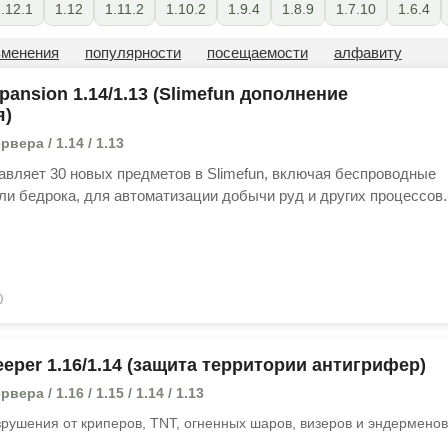
.12.1
1.12
1.11.2
1.10.2
1.9.4
1.8.9
1.7.10
1.6.4
зменения
популярности
посещаемости
алфавиту
pansion 1.14/1.13 (Slimefun дополнение
я)
вера / 1.14 / 1.13
авляет 30 новых предметов в Slimefun, включая беспроводные
ли бедрока, для автоматизации добычи руд и других процессов.
0
eeper 1.16/1.14 (защита территории антигрифер)
ера / 1.16 / 1.15 / 1.14 / 1.13
рушения от криперов, TNT, огненных шаров, визеров и эндерменов