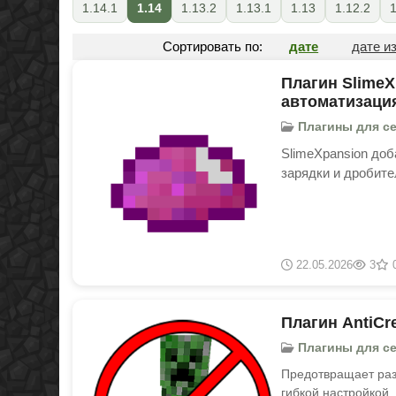
1.14.1
1.14
1.13.2
1.13.1
1.13
1.12.2
1
Сортировать по:
дате
дате и
Плагин SlimeX
автоматизаци
Плагины для сер
SlimeXpansion доб
зарядки и дробите
22.05.2026
3
Плагин AntiCr
Плагины для серв
Предотвращает раз
гибкой настройкой.