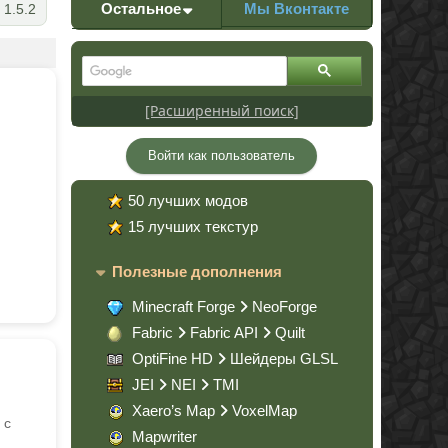
Остальное
Мы Вконтакте
1.5.2
[Расширенный поиск]
Войти как пользователь
50 лучших модов
15 лучших текстур
Полезные дополнения
Minecraft Forge
NeoForge
Fabric
Fabric API
Quilt
OptiFine HD
Шейдеры GLSL
JEI
NEI
TMI
Xaero’s Map
VoxelMap
 с
Mapwriter