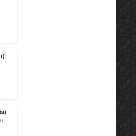
r)
ка)
 /