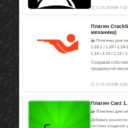
21.05.2026
71
Плагин CrackSh
механика)
Плагины для серве
1.20.1 / 1.20 / 1.19.3
1.14 / 1.13 / 1.12 / 1
Создавай собствен
продвинутой механ
21.05.2026
15
Плагин Carz 1.
Плагины для серв
Добавьте реалисти
система владения 