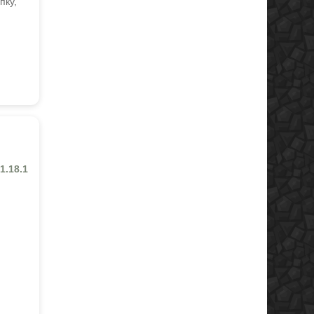
пку,
 1.18.1