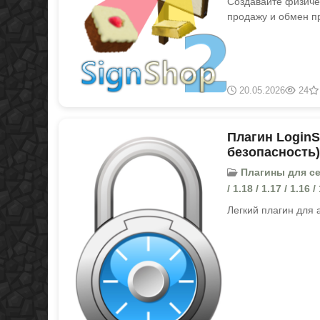
Создавайте физиче
продажу и обмен п
20.05.2026
24
Плагин LoginSe
безопасность)
Плагины для серве
/ 1.18 / 1.17 / 1.16 /
Легкий плагин для 