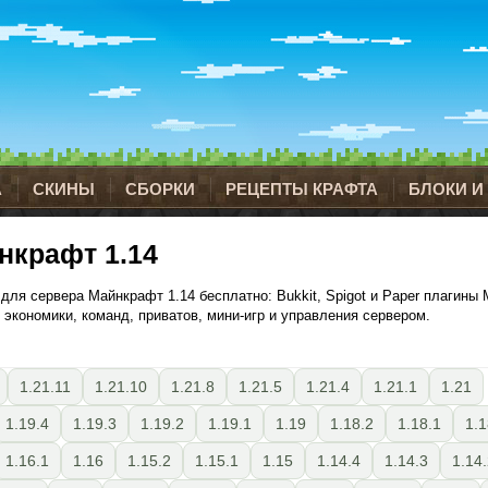
А
СКИНЫ
СБОРКИ
РЕЦЕПТЫ КРАФТА
БЛОКИ И
нкрафт 1.14
для сервера Майнкрафт 1.14 бесплатно: Bukkit, Spigot и Paper плагины M
 экономики, команд, приватов, мини-игр и управления сервером.
1.21.11
1.21.10
1.21.8
1.21.5
1.21.4
1.21.1
1.21
1.19.4
1.19.3
1.19.2
1.19.1
1.19
1.18.2
1.18.1
1.1
1.16.1
1.16
1.15.2
1.15.1
1.15
1.14.4
1.14.3
1.14