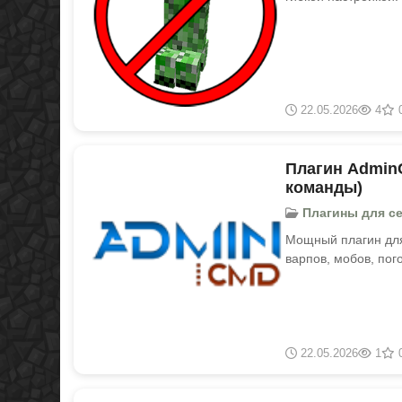
22.05.2026
4
Плагин AdminC
команды)
Плагины для серв
Мощный плагин для
варпов, мобов, пог
22.05.2026
1