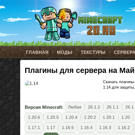
ГЛАВНАЯ
МОДЫ
ТЕКСТУРЫ
СЕРВЕР
Плагины для сервера на Май
Скачать плагины 
1.14 для защиты,
Версия Minecraft:
Любая
26.1.2
26.1.1
26.1
1.20.6
1.20.5
1.20.4
1.20.2
1.20.1
1.20
1.17.1
1.17
1.16.5
1.16.4
1.16.3
1.16.2