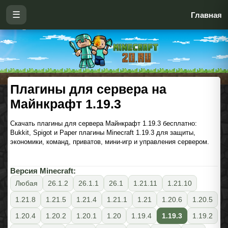
☰
Главная
Плагины для сервера на
Майнкрафт 1.19.3
Скачать плагины для сервера Майнкрафт 1.19.3 бесплатно:
Bukkit, Spigot и Paper плагины Minecraft 1.19.3 для защиты,
экономики, команд, приватов, мини-игр и управления сервером.
Версия Minecraft:
Любая
26.1.2
26.1.1
26.1
1.21.11
1.21.10
1.21.8
1.21.5
1.21.4
1.21.1
1.21
1.20.6
1.20.5
1.20.4
1.20.2
1.20.1
1.20
1.19.4
1.19.3
1.19.2