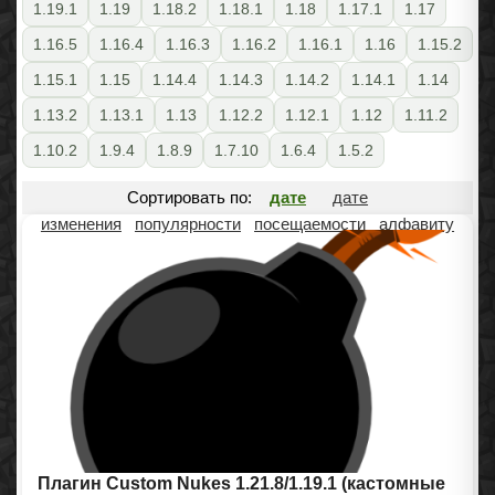
1.19.1
1.19
1.18.2
1.18.1
1.18
1.17.1
1.17
1.16.5
1.16.4
1.16.3
1.16.2
1.16.1
1.16
1.15.2
1.15.1
1.15
1.14.4
1.14.3
1.14.2
1.14.1
1.14
1.13.2
1.13.1
1.13
1.12.2
1.12.1
1.12
1.11.2
1.10.2
1.9.4
1.8.9
1.7.10
1.6.4
1.5.2
Сортировать по:
дате
дате
изменения
популярности
посещаемости
алфавиту
Плагин Custom Nukes 1.21.8/1.19.1 (кастомные