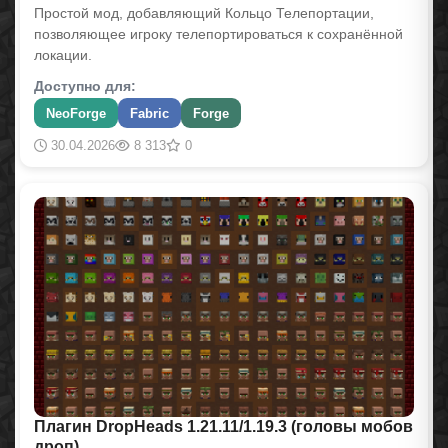
Простой мод, добавляющий Кольцо Телепортации,
позволяющее игроку телепортироваться к сохранённой
локации.
Доступно для:
NeoForge
Fabric
Forge
30.04.2026
8 313
0
Плагин DropHeads 1.21.11/1.19.3 (головы мобов
дроп)