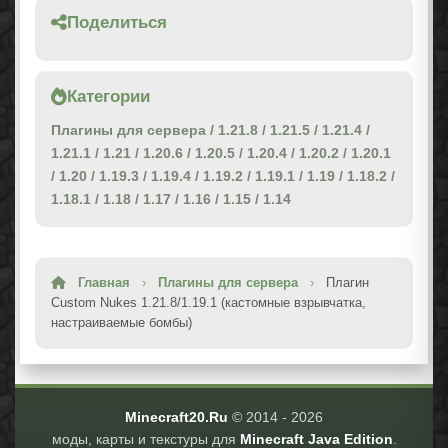
Поделиться
Категории
Плагины для сервера
/
1.21.8
/
1.21.5
/
1.21.4
/
1.21.1
/
1.21
/
1.20.6
/
1.20.5
/
1.20.4
/
1.20.2
/
1.20.1
/
1.20
/
1.19.3
/
1.19.4
/
1.19.2
/
1.19.1
/
1.19
/
1.18.2
/
1.18.1
/
1.18
/
1.17
/
1.16
/
1.15
/
1.14
Главная
›
Плагины для сервера
›
Плагин
Custom Nukes 1.21.8/1.19.1 (кастомные взрывчатка,
настраиваемые бомбы)
Minecraft20.Ru
© 2014 -
2026
моды, карты и текстуры для
Minecraft Java Edition
.