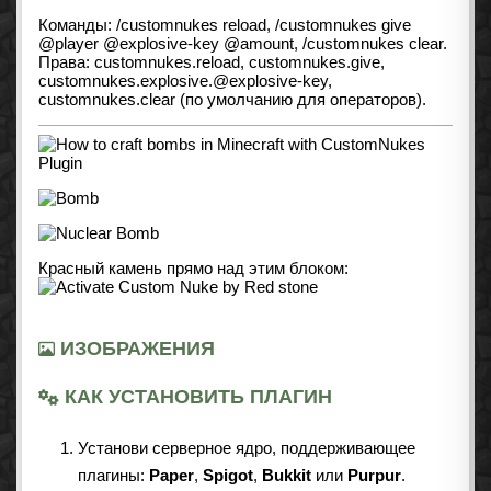
Команды: /customnukes reload, /customnukes give
@player @explosive-key @amount, /customnukes clear.
Права: customnukes.reload, customnukes.give,
customnukes.explosive.@explosive-key,
customnukes.clear (по умолчанию для операторов).
Красный камень прямо над этим блоком:
ИЗОБРАЖЕНИЯ
КАК УСТАНОВИТЬ ПЛАГИН
Установи серверное ядро, поддерживающее
плагины:
Paper
,
Spigot
,
Bukkit
или
Purpur
.