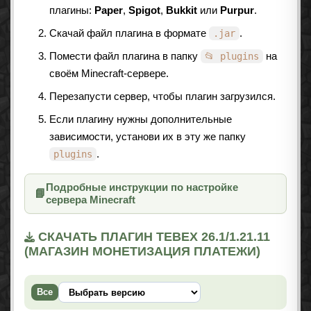
плагины:
Paper
,
Spigot
,
Bukkit
или
Purpur
.
Скачай файл плагина в формате
.
.jar
Помести файл плагина в папку
на
📂 plugins
своём Minecraft-сервере.
Перезапусти сервер, чтобы плагин загрузился.
Если плагину нужны дополнительные
зависимости, установи их в эту же папку
.
plugins
Подробные инструкции по настройке
📘
сервера Minecraft
СКАЧАТЬ ПЛАГИН TEBEX 26.1/1.21.11
(МАГАЗИН МОНЕТИЗАЦИЯ ПЛАТЕЖИ)
Все