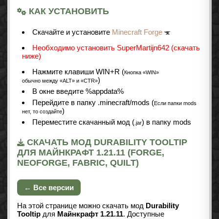
КАК УСТАНОВИТЬ
Cкачайте и установите
Minecraft Forge
Необходимо установить SuperMartijn642 (скачать
ниже)
Нажмите клавиши WIN+R (
Кнопка «WIN»
)
обычно между «ALT» и «CTR»
В окне введите %appdata%
Перейдите в папку .minecraft/mods (
Если папки mods
)
нет, то создайте
Переместите скачанный мод (
) в папку mods
.jar
СКАЧАТЬ МОД DURABILITY TOOLTIP
ДЛЯ МАЙНКРАФТ 1.21.11 (FORGE,
NEOFORGE, FABRIC, QUILT)
← Все версии
На этой странице можно скачать мод
Durability
Tooltip
для
Майнкрафт 1.21.11
. Доступные