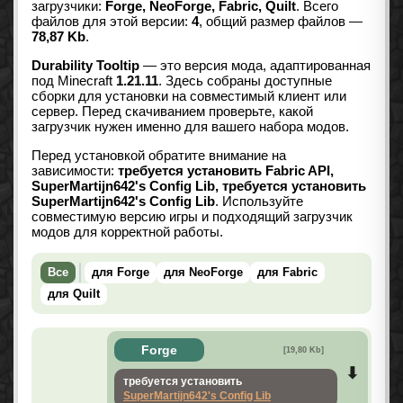
загрузчики:
Forge, NeoForge, Fabric, Quilt
. Всего
файлов для этой версии:
4
, общий размер файлов —
78,87 Kb
.
Durability Tooltip
— это версия мода, адаптированная
под Minecraft
1.21.11
. Здесь собраны доступные
сборки для установки на совместимый клиент или
сервер. Перед скачиванием проверьте, какой
загрузчик нужен именно для вашего набора модов.
Перед установкой обратите внимание на
зависимости:
требуется установить Fabric API,
SuperMartijn642's Config Lib, требуется установить
SuperMartijn642's Config Lib
. Используйте
совместимую версию игры и подходящий загрузчик
модов для корректной работы.
Все
для Forge
для NeoForge
для Fabric
для Quilt
Forge
[19,80 Kb]
требуется установить
SuperMartijn642's Config Lib