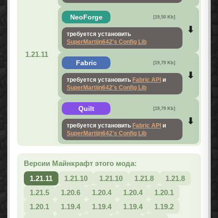
NeoForge
[19,50 Kb]
требуется установить
SuperMartijn642's Config Lib
1.21.11
Fabric
[19,79 Kb]
требуется установить
Fabric API
и
SuperMartijn642's Config Lib
Quilt
[19,79 Kb]
требуется установить
Fabric API
и
SuperMartijn642's Config Lib
Версии Майнкрафт этого мода:
1.21.11
1.21.10
1.21.10
1.21.8
1.21.8
1.21.5
1.20.6
1.20.4
1.20.4
1.20.1
1.20.1
1.19.4
1.19.4
1.19.4
1.19.2