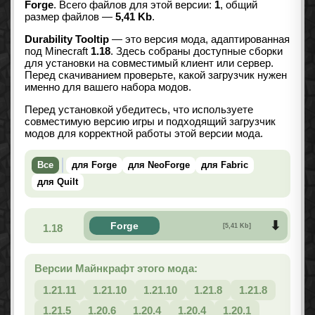
Forge
. Всего файлов для этой версии:
1
, общий
размер файлов —
5,41 Kb
.
Durability Tooltip
— это версия мода, адаптированная
под Minecraft
1.18
. Здесь собраны доступные сборки
для установки на совместимый клиент или сервер.
Перед скачиванием проверьте, какой загрузчик нужен
именно для вашего набора модов.
Перед установкой убедитесь, что используете
совместимую версию игры и подходящий загрузчик
модов для корректной работы этой версии мода.
Все
для Forge
для NeoForge
для Fabric
для Quilt
Forge
1.18
[5,41 Kb]
Версии Майнкрафт этого мода:
1.21.11
1.21.10
1.21.10
1.21.8
1.21.8
1.21.5
1.20.6
1.20.4
1.20.4
1.20.1