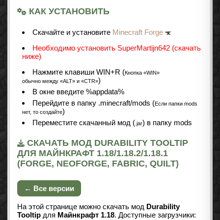
КАК УСТАНОВИТЬ
Cкачайте и установите
Minecraft Forge
Необходимо установить SuperMartijn642 (скачать
ниже)
Нажмите клавиши WIN+R (
Кнопка «WIN»
)
обычно между «ALT» и «CTR»
В окне введите %appdata%
Перейдите в папку .minecraft/mods (
Если папки mods
)
нет, то создайте
Переместите скачанный мод (
) в папку mods
.jar
СКАЧАТЬ МОД DURABILITY TOOLTIP
ДЛЯ МАЙНКРАФТ 1.18/1.18.2/1.18.1
(FORGE, NEOFORGE, FABRIC, QUILT)
← Все версии
На этой странице можно скачать мод
Durability
Tooltip
для
Майнкрафт 1.18
. Доступные загрузчики: