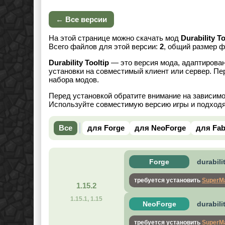
← Все версии
На этой странице можно скачать мод
Durability To
Всего файлов для этой версии:
2
, общий размер 
Durability Tooltip
— это версия мода, адаптирован
установки на совместимый клиент или сервер. Пе
набора модов.
Перед установкой обратите внимание на зависим
Используйте совместимую версию игры и подходя
Все
для Forge
для NeoForge
для Fab
Forge
durabili
требуется установить
SuperMa
1.15.2
1.15.1, 1.15
NeoForge
durabili
требуется установить
SuperMa