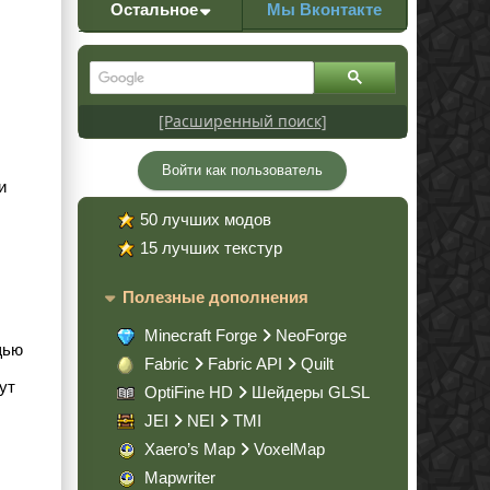
Остальное
Мы Вконтакте
[Расширенный поиск]
Войти как пользователь
и
50 лучших модов
15 лучших текстур
Полезные дополнения
Minecraft Forge
NeoForge
щью
Fabric
Fabric API
Quilt
ут
OptiFine HD
Шейдеры GLSL
JEI
NEI
TMI
Xaero’s Map
VoxelMap
Mapwriter