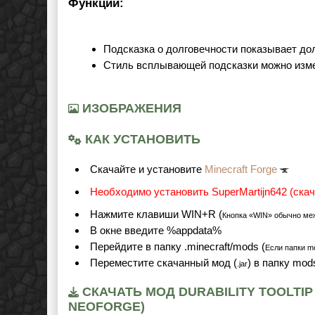
Функции:
Подсказка о долговечности показывает до
Стиль всплывающей подсказки можно изме
ИЗОБРАЖЕНИЯ
КАК УСТАНОВИТЬ
Cкачайте и установите
Minecraft Forge
Необходимо установить SuperMartijn642 (скач
Нажмите клавиши WIN+R (
Кнопка «WIN» обычно ме
В окне введите %appdata%
Перейдите в папку .minecraft/mods (
Если папки mo
Переместите скачанный мод (
) в папку mod
.jar
СКАЧАТЬ МОД DURABILITY TOOLTIP Д
NEOFORGE)