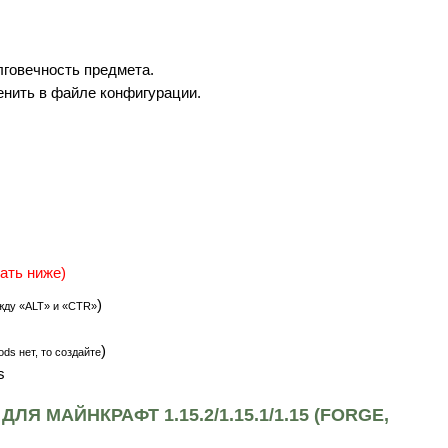
лговечность предмета.
нить в файле конфигурации.
ать ниже)
)
жду «ALT» и «CTR»
)
ds нет, то создайте
s
ЛЯ МАЙНКРАФТ 1.15.2/1.15.1/1.15 (FORGE,