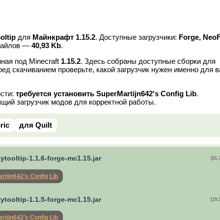
oltip
для
Майнкрафт 1.15.2
. Доступные загрузчики:
Forge, Neo
файлов —
40,93 Kb
.
ная под Minecraft
1.15.2
. Здесь собраны доступные сборки для
ред скачиванием проверьте, какой загрузчик нужен именно для 
ости:
требуется установить SuperMartijn642's Config Lib
.
щий загрузчик модов для корректной работы.
ric
для Quilt
tytooltip-1.1.6-forge-mc1.15.jar
[21,
rtijn642's Config Lib
tytooltip-1.1.5-forge-mc1.15.jar
[19,
rtijn642's Config Lib