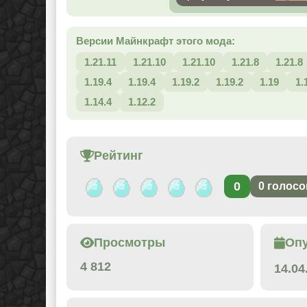
Версии Майнкрафт этого мода:
1.21.11
1.21.10
1.21.10
1.21.8
1.21.8
1.19.4
1.19.4
1.19.2
1.19.2
1.19
1.
1.14.4
1.12.2
Рейтинг
0
0
голосо
Просмотры
Оп
4 812
14.04