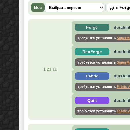
Все
для Forg
Forge
durabili
требуется установить
SuperMa
NeoForge
durabili
требуется установить
SuperMa
1.21.11
Fabric
durabili
требуется установить
Fabric 
Quilt
durabili
требуется установить
Fabric 