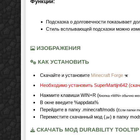
Функции:
Подсказка о долговечности показывает до
Стиль всплывающей подсказки можно изме
ИЗОБРАЖЕНИЯ
КАК УСТАНОВИТЬ
Cкачайте и установите
Minecraft Forge
Необходимо установить SuperMartijn642 (скач
Нажмите клавиши WIN+R (
Кнопка «WIN» обычно ме
В окне введите %appdata%
Перейдите в папку .minecraft/mods (
Если папки mo
Переместите скачанный мод (
) в папку mod
.jar
СКАЧАТЬ МОД DURABILITY TOOLTIP 