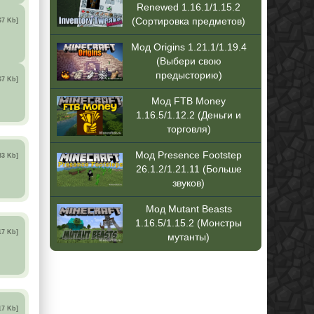
Renewed 1.16.1/1.15.2
(Сортировка предметов)
67 Kb]
Мод Origins 1.21.1/1.19.4
(Выбери свою
предысторию)
67 Kb]
Мод FTB Money
1.16.5/1.12.2 (Деньги и
торговля)
Мод Presence Footstep
83 Kb]
26.1.2/1.21.11 (Больше
звуков)
Мод Mutant Beasts
1.16.5/1.15.2 (Монстры
17 Kb]
мутанты)
17 Kb]