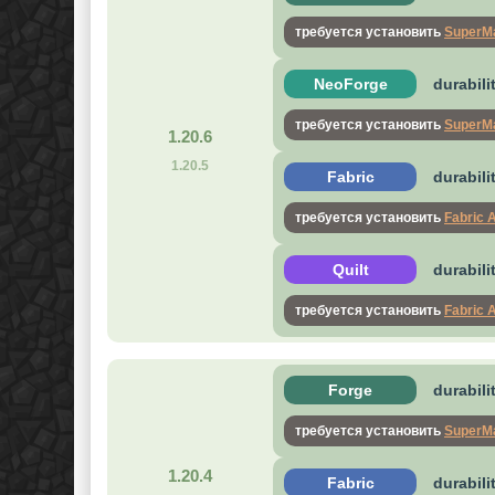
требуется установить
SuperMa
NeoForge
durabili
требуется установить
SuperMa
1.20.6
1.20.5
Fabric
durabili
требуется установить
Fabric 
Quilt
durabili
требуется установить
Fabric 
Forge
durabili
требуется установить
SuperMa
1.20.4
Fabric
durabili