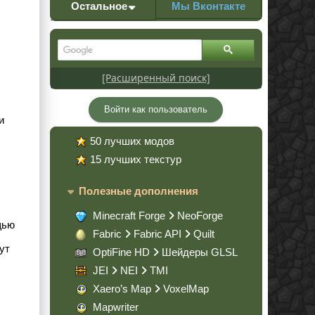
Остальное
Мы Вконтакте
[Расширенный поиск]
Войти как пользователь
и
50 лучших модов
15 лучших текстур
Полезные дополнения
Minecraft Forge
NeoForge
щью
Fabric
Fabric API
Quilt
ут
OptiFine HD
Шейдеры GLSL
JEI
NEI
TMI
Xaero’s Map
VoxelMap
Mapwriter