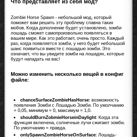
Что представляет из себя мод?
Zombie Horse Spawn - небольшой мод, который
поможет вам решить эту проблему спавна таких
мобов. Когда дополнение будет установлено, зомби
лошадь сможет самопроизвольно появляться в
вашем мире. Как это работает, очень просто. Каждый
раз, когда появляется зомби, у него будет небольшой
шанс появиться вместе с лошадью зомби. Это
означает, что вы увидите зомби на лошадях, которые
будут нападать на вас!
Можно изменить несколько вещей в конфиг
файле:
chanceSurfaceZombieHasHorse
: возможность
появления Зомби с Лошадью Зомби. По умолчанию
= 0,05, минимум = 0, максимум = 1,0.
shouldBurnZobmieHorseinDaylight
: Когда эта
функция включена, солнечные лучи сжигают зомби.
По умолчанию = правда.
onlySpawnZombieHorseOnSurface
: Лошадь-