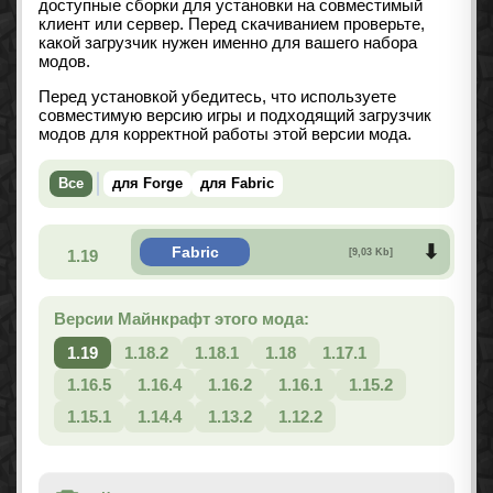
доступные сборки для установки на совместимый
клиент или сервер. Перед скачиванием проверьте,
какой загрузчик нужен именно для вашего набора
модов.
Перед установкой убедитесь, что используете
совместимую версию игры и подходящий загрузчик
модов для корректной работы этой версии мода.
Все
для Forge
для Fabric
Fabric
1.19
[9,03 Kb]
Версии Майнкрафт этого мода:
1.19
1.18.2
1.18.1
1.18
1.17.1
1.16.5
1.16.4
1.16.2
1.16.1
1.15.2
1.15.1
1.14.4
1.13.2
1.12.2