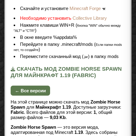
Cкачайте и установите
Minecraft Forge
Необходимо установить
Collective Library
Нажмите клавиши WIN+R (
Кнопка "WIN" обычно между
)
"ALT" и "CTR"
В окне введите %appdata%
Перейдите в папку .minecraft/mods (
Если папки mods
)
нет, то создайте
Переместите скачанный мод (
) в папку mods
.jar
СКАЧАТЬ МОД ZOMBIE HORSE SPAWN
ДЛЯ МАЙНКРАФТ 1.19 (FABRIC)
← Все версии
На этой странице можно скачать мод
Zombie Horse
Spawn
для
Майнкрафт 1.19
. Доступные загрузчики:
Fabric
. Всего файлов для этой версии:
1
, общий
размер файлов —
9,03 Kb
.
Zombie Horse Spawn
— это версия мода,
адаптированная под Minecraft
1.19
. Здесь собраны