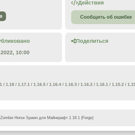
Действия
в
Сообщить об ошибке
убликовано
Поделиться
.2022, 10:00
.1
/
1.18
/
1.17.1
/
1.16.5
/
1.16.4
/
1.16.3
/
1.16.2
/
1.16.1
/
1.15.2
/
1.1
Zombie Horse Spawn для Майнкрафт 1.18.1 (Forge)