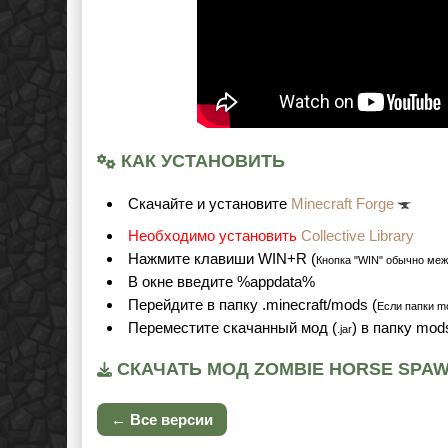
КАК УСТАНОВИТЬ
Cкачайте и установите
Minecraft Forge
Необходимо установить
Collective Library
Нажмите клавиши WIN+R (
Кнопка "WIN" обычно меж
В окне введите %appdata%
Перейдите в папку .minecraft/mods (
Если папки mo
Переместите скачанный мод (
) в папку mod
.jar
СКАЧАТЬ МОД ZOMBIE HORSE SPAWN
← Все версии