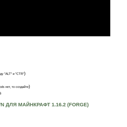
)
ду "ALT" и "CTR"
)
ds нет, то создайте
s
 ДЛЯ МАЙНКРАФТ 1.16.2 (FORGE)