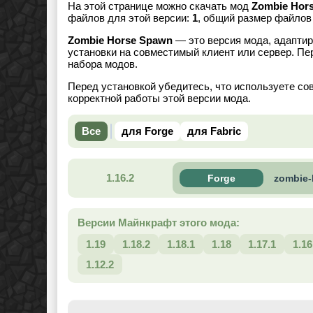
На этой странице можно скачать мод
Zombie Hor
файлов для этой версии:
1
, общий размер файло
Zombie Horse Spawn
— это версия мода, адаптир
установки на совместимый клиент или сервер. Пе
набора модов.
Перед установкой убедитесь, что используете со
корректной работы этой версии мода.
Все
для Forge
для Fabric
1.16.2
Forge
zombie-
Версии Майнкрафт этого мода:
1.19
1.18.2
1.18.1
1.18
1.17.1
1.16
1.12.2