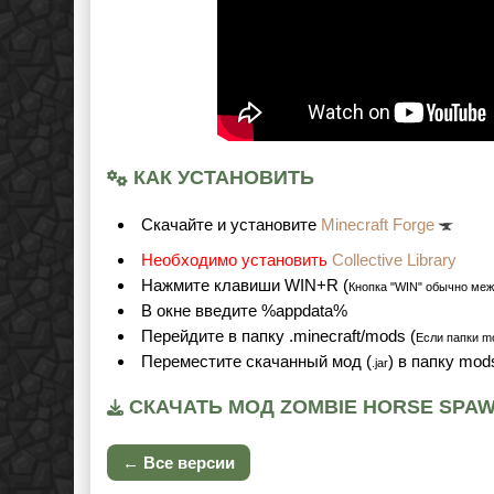
КАК УСТАНОВИТЬ
Cкачайте и установите
Minecraft Forge
Необходимо установить
Collective Library
Нажмите клавиши WIN+R (
Кнопка "WIN" обычно меж
В окне введите %appdata%
Перейдите в папку .minecraft/mods (
Если папки mo
Переместите скачанный мод (
) в папку mod
.jar
СКАЧАТЬ МОД ZOMBIE HORSE SPAWN
← Все версии