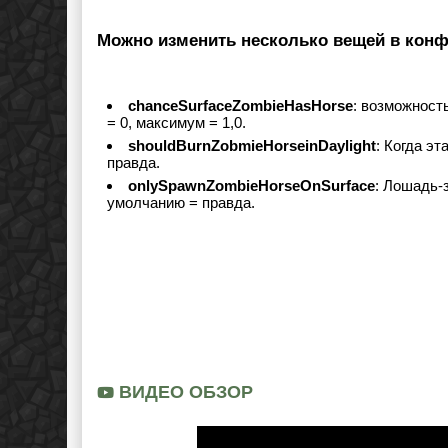
Можно изменить несколько вещей в конф
chanceSurfaceZombieHasHorse
: возможност
= 0, максимум = 1,0.
shouldBurnZobmieHorseinDaylight
: Когда э
правда.
onlySpawnZombieHorseOnSurface
: Лошадь-
умолчанию = правда.
ВИДЕО ОБЗОР