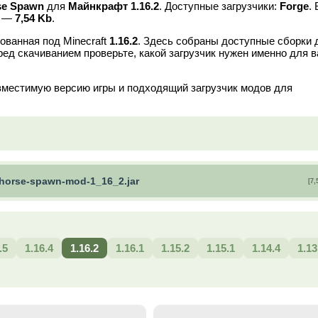
se Spawn
для
Майнкрафт 1.16.2
. Доступные загрузчики:
Forge
.
в —
7,54 Kb
.
ованная под Minecraft
1.16.2
. Здесь собраны доступные сборки 
ред скачиванием проверьте, какой загрузчик нужен именно для 
вместимую версию игры и подходящий загрузчик модов для
horse-spawn-mod-1_16_2.jar
[7,
.5
1.16.4
1.16.2
1.16.1
1.15.2
1.15.1
1.14.4
1.13