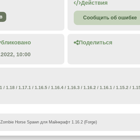
Действия
в
Сообщить об ошибке
убликовано
Поделиться
.2022, 10:00
.1
/
1.18
/
1.17.1
/
1.16.5
/
1.16.4
/
1.16.3
/
1.16.2
/
1.16.1
/
1.15.2
/
1.1
Zombie Horse Spawn для Майнкрафт 1.16.2 (Forge)