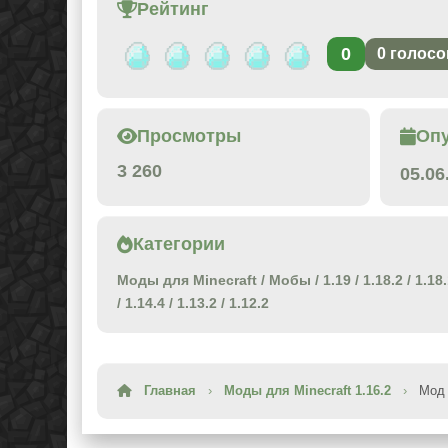
Рейтинг
0
0
голосо
Просмотры
Оп
3 260
05.06
Категории
Моды для Minecraft
/
Мобы
/
1.19
/
1.18.2
/
1.18
/
1.14.4
/
1.13.2
/
1.12.2
Главная
›
Моды для Minecraft 1.16.2
›
Мод 