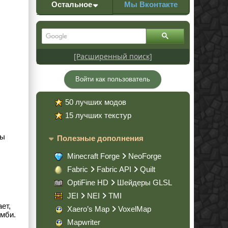
Остальное
Мы Вконтакте
[Расширенный поиск]
Войти как пользователь
50 лучших модов
15 лучших текстур
бы
Полезные дополнения
Minecraft Forge
NeoForge
Fabric
Fabric API
Quilt
OptiFine HD
Шейдеры GLSL
JEI
NEI
TMI
ет,
Xaero’s Map
VoxelMap
омби.
Mapwriter