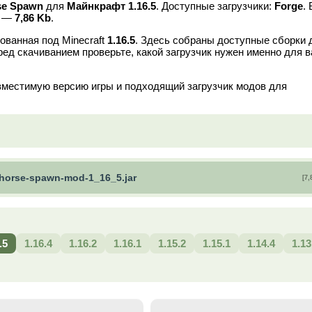
se Spawn
для
Майнкрафт 1.16.5
. Доступные загрузчики:
Forge
.
в —
7,86 Kb
.
ованная под Minecraft
1.16.5
. Здесь собраны доступные сборки 
ред скачиванием проверьте, какой загрузчик нужен именно для 
вместимую версию игры и подходящий загрузчик модов для
horse-spawn-mod-1_16_5.jar
[7,
.5
1.16.4
1.16.2
1.16.1
1.15.2
1.15.1
1.14.4
1.13