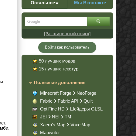
Остальное
Мы Вконтакте
[Расширенный поиск]
Войти как пользователь
50 лучших модов
15 лучших текстур
бы
Полезные дополнения
Minecraft Forge
NeoForge
Fabric
Fabric API
Quilt
OptiFine HD
Шейдеры GLSL
JEI
NEI
TMI
ет,
Xaero’s Map
VoxelMap
омби.
Mapwriter