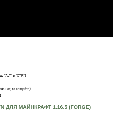
)
ду "ALT" и "CTR"
)
ds нет, то создайте
s
 ДЛЯ МАЙНКРАФТ 1.16.5 (FORGE)