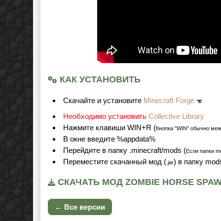
КАК УСТАНОВИТЬ
Cкачайте и установите
Minecraft Forge
Необходимо установить
Collective Library
Нажмите клавиши WIN+R (
Кнопка "WIN" обычно меж
В окне введите %appdata%
Перейдите в папку .minecraft/mods (
Если папки mo
Переместите скачанный мод (
) в папку mod
.jar
СКАЧАТЬ МОД ZOMBIE HORSE SPAWN
← Все версии