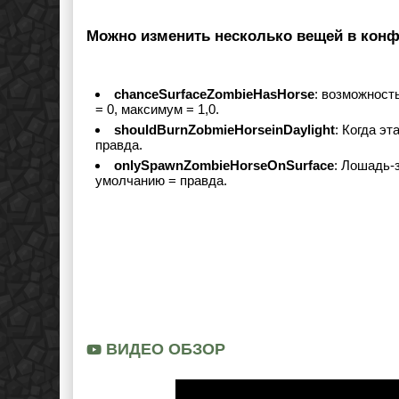
Можно изменить несколько вещей в конф
chanceSurfaceZombieHasHorse
: возможност
= 0, максимум = 1,0.
shouldBurnZobmieHorseinDaylight
: Когда э
правда.
onlySpawnZombieHorseOnSurface
: Лошадь-
умолчанию = правда.
ВИДЕО ОБЗОР