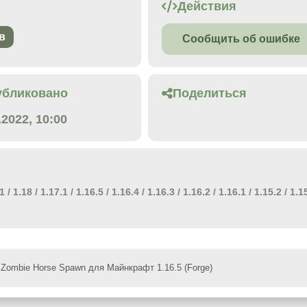
Действия
в
Сообщить об ошибке
убликовано
Поделиться
.2022, 10:00
.1
/
1.18
/
1.17.1
/
1.16.5
/
1.16.4
/
1.16.3
/
1.16.2
/
1.16.1
/
1.15.2
/
1.1
Zombie Horse Spawn для Майнкрафт 1.16.5 (Forge)