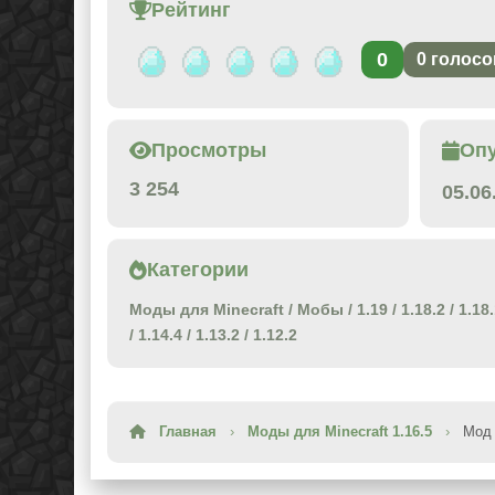
Рейтинг
0
0
голосо
Просмотры
Оп
3 254
05.06
Категории
Моды для Minecraft
/
Мобы
/
1.19
/
1.18.2
/
1.18
/
1.14.4
/
1.13.2
/
1.12.2
Главная
›
Моды для Minecraft 1.16.5
›
Мод 