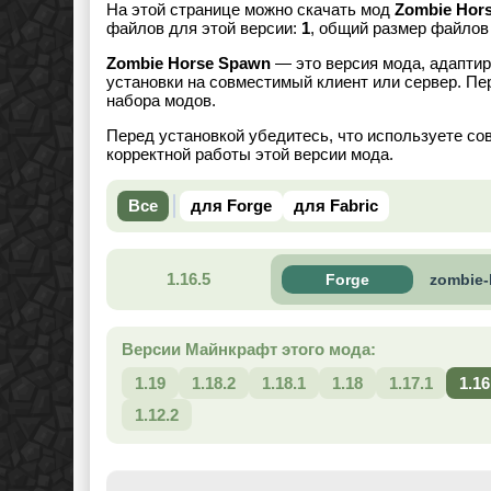
На этой странице можно скачать мод
Zombie Hor
файлов для этой версии:
1
, общий размер файло
Zombie Horse Spawn
— это версия мода, адаптир
установки на совместимый клиент или сервер. Пе
набора модов.
Перед установкой убедитесь, что используете со
корректной работы этой версии мода.
Все
для Forge
для Fabric
1.16.5
Forge
zombie-
Версии Майнкрафт этого мода:
1.19
1.18.2
1.18.1
1.18
1.17.1
1.16
1.12.2