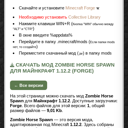
Cкачайте и установите
Minecraft Forge
Необходимо установить
Collective Library
Нажмите клавиши WIN+R (
Кнопка "WIN" обычно между
)
"ALT" и "CTR"
В окне введите %appdata%
Перейдите в папку .minecraft/mods (
Если папки mods
)
нет, то создайте
Переместите скачанный мод (
) в папку mods
.jar
СКАЧАТЬ МОД ZOMBIE HORSE SPAWN
ДЛЯ МАЙНКРАФТ 1.12.2 (FORGE)
← Все версии
На этой странице можно скачать мод
Zombie Horse
Spawn
для
Майнкрафт 1.12.2
. Доступные загрузчики:
Forge
. Всего файлов для этой версии:
1
, общий
размер файлов —
9,01 Kb
.
Zombie Horse Spawn
— это версия мода,
адаптированная под Minecraft
1.12.2
. Здесь собраны