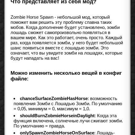
Что представляет из себя мод?
Zombie Horse Spawn - небольшой мод, который
поможет вам решить эту проблему спавна таких
мобов. Когда дополнение будет установлено, зомби
лошадь сможет самопроизвольно появляться в
вашем мире. Как это работает, очень просто. Каждый
раз, когда появляется зомби, у него будет небольшой
шанс появиться вместе с лошадью зомби. Это
означает, что вы увидите зомби на лошадях, которые
будут нападать на вас!
Можно изменить несколько вещей в конфиг
файле:
chanceSurfaceZombieHasHorse
: возможность
появления Зомби с Лошадью Зомби. По умолчанию
= 0,05, минимум = 0, максимум = 1,0.
shouldBurnZobmieHorseinDaylight
: Когда эта
функция включена, солнечные лучи сжигают зомби.
По умолчанию = правда.
onlySpawnZombieHorseOnSurface
: Лошадь-