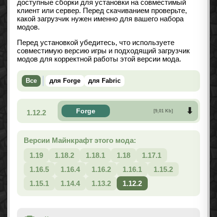
доступные сборки для установки на совместимый
клиент или сервер. Перед скачиванием проверьте,
какой загрузчик нужен именно для вашего набора
модов.
Перед установкой убедитесь, что используете
совместимую версию игры и подходящий загрузчик
модов для корректной работы этой версии мода.
Все
для Forge
для Fabric
Forge
1.12.2
[9,01 Kb]
Версии Майнкрафт этого мода:
1.19
1.18.2
1.18.1
1.18
1.17.1
1.16.5
1.16.4
1.16.2
1.16.1
1.15.2
1.15.1
1.14.4
1.13.2
1.12.2