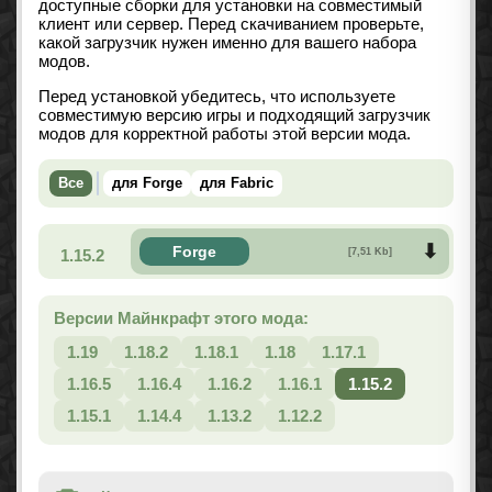
доступные сборки для установки на совместимый
клиент или сервер. Перед скачиванием проверьте,
какой загрузчик нужен именно для вашего набора
модов.
Перед установкой убедитесь, что используете
совместимую версию игры и подходящий загрузчик
модов для корректной работы этой версии мода.
Все
для Forge
для Fabric
Forge
1.15.2
[7,51 Kb]
Версии Майнкрафт этого мода:
1.19
1.18.2
1.18.1
1.18
1.17.1
1.16.5
1.16.4
1.16.2
1.16.1
1.15.2
1.15.1
1.14.4
1.13.2
1.12.2