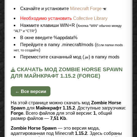
Cкачайте и установите
Minecraft Forge
Необходимо установить
Collective Library
Нажмите клавиши WIN+R (
Кнопка "WIN" обычно между
)
"ALT" и "CTR"
В окне введите %appdata%
Перейдите в папку .minecraft/mods (
Если папки mods
)
нет, то создайте
Переместите скачанный мод (
) в папку mods
.jar
СКАЧАТЬ МОД ZOMBIE HORSE SPAWN
ДЛЯ МАЙНКРАФТ 1.15.2 (FORGE)
← Все версии
На этой странице можно скачать мод
Zombie Horse
Spawn
для
Майнкрафт 1.15.2
. Доступные загрузчики:
Forge
. Всего файлов для этой версии:
1
, общий
размер файлов —
7,51 Kb
.
Zombie Horse Spawn
— это версия мода,
адаптированная под Minecraft
1.15.2
. Здесь собраны