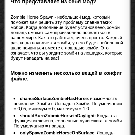
Что представляет из себя мод?
Zombie Horse Spawn - небольшой мод, который
поможет вам решить эту проблему спавна таких
мобов. Когда дополнение будет установлено, зомби
лошадь сможет самопроизвольно появляться в
вашем мире. Как это работает, очень просто. Каждый
раз, когда появляется зомби, у него будет небольшой
шанс появиться вместе с лошадью зомби. Это
означает, что вы увидите зомби на лошадях, которые
будут нападать на вас!
Можно изменить несколько вещей в конфиг
файле:
chanceSurfaceZombieHasHorse
: возможность
появления Зомби с Лошадью Зомби. По умолчанию
= 0,05, минимум = 0, максимум = 1,0.
shouldBurnZobmieHorseinDaylight
: Когда эта
функция включена, солнечные лучи сжигают зомби.
По умолчанию = правда.
onlySpawnZombieHorseOnSurface
: Лошадь-