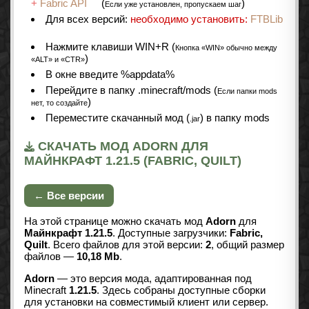
+
Fabric API
(
)
Если уже установлен, пропускаем шаг
Для всех версий:
необходимо установить:
FTBLib
Нажмите клавиши WIN+R (
Кнопка «WIN» обычно между
)
«ALT» и «CTR»
В окне введите %appdata%
Перейдите в папку .minecraft/mods (
Если папки mods
)
нет, то создайте
Переместите скачанный мод (
) в папку mods
.jar
СКАЧАТЬ МОД ADORN ДЛЯ
МАЙНКРАФТ 1.21.5 (FABRIC, QUILT)
← Все версии
На этой странице можно скачать мод
Adorn
для
Майнкрафт 1.21.5
. Доступные загрузчики:
Fabric,
Quilt
. Всего файлов для этой версии:
2
, общий размер
файлов —
10,18 Mb
.
Adorn
— это версия мода, адаптированная под
Minecraft
1.21.5
. Здесь собраны доступные сборки
для установки на совместимый клиент или сервер.