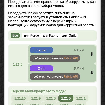
Перед скачиванием проверьте, какой загрузчик нужен
именно для вашего набора модов.
Перед установкой обратите внимание на
зависимости:
требуется установить Fabric API
.
Используйте совместимую версию игры и
подходящий загрузчик модов для корректной работы.
Все
для Forge
для Fabric
для Quilt
Fabric
[5,09 Mb]
требуется установить
Fabric API
1.21.5
Quilt
[5,09 Mb]
требуется установить
Fabric API
Версии Майнкрафт этого мода:
1.21.10
1.21.9
1.21.8
1.21.5
1.21.1