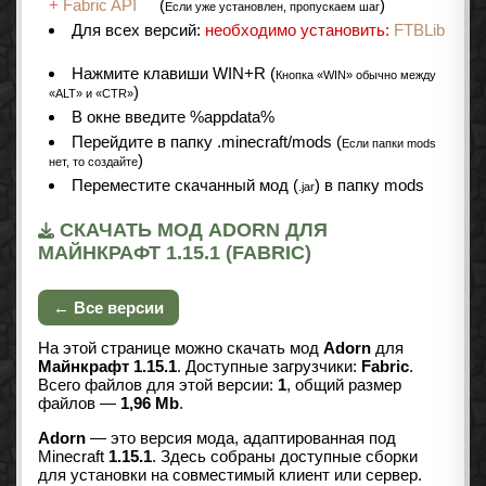
+
Fabric API
(
)
Если уже установлен, пропускаем шаг
Для всех версий:
необходимо установить:
FTBLib
Нажмите клавиши WIN+R (
Кнопка «WIN» обычно между
)
«ALT» и «CTR»
В окне введите %appdata%
Перейдите в папку .minecraft/mods (
Если папки mods
)
нет, то создайте
Переместите скачанный мод (
) в папку mods
.jar
СКАЧАТЬ МОД ADORN ДЛЯ
МАЙНКРАФТ 1.15.1 (FABRIC)
← Все версии
На этой странице можно скачать мод
Adorn
для
Майнкрафт 1.15.1
. Доступные загрузчики:
Fabric
.
Всего файлов для этой версии:
1
, общий размер
файлов —
1,96 Mb
.
Adorn
— это версия мода, адаптированная под
Minecraft
1.15.1
. Здесь собраны доступные сборки
для установки на совместимый клиент или сервер.