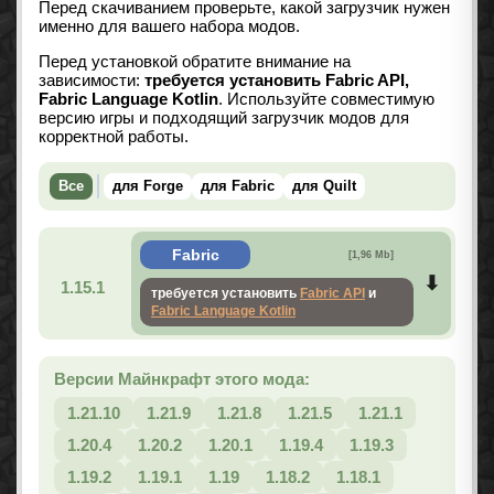
Перед скачиванием проверьте, какой загрузчик нужен
именно для вашего набора модов.
Перед установкой обратите внимание на
зависимости:
требуется установить Fabric API,
Fabric Language Kotlin
. Используйте совместимую
версию игры и подходящий загрузчик модов для
корректной работы.
Все
для Forge
для Fabric
для Quilt
Fabric
[1,96 Mb]
1.15.1
требуется установить
Fabric API
и
Fabric Language Kotlin
Версии Майнкрафт этого мода:
1.21.10
1.21.9
1.21.8
1.21.5
1.21.1
1.20.4
1.20.2
1.20.1
1.19.4
1.19.3
1.19.2
1.19.1
1.19
1.18.2
1.18.1