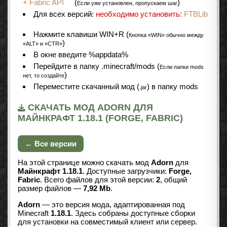
+
Fabric API
(
)
Если уже установлен, пропускаем шаг
Для всех версий:
необходимо установить:
FTBLib
Нажмите клавиши WIN+R (
Кнопка «WIN» обычно между
)
«ALT» и «CTR»
В окне введите %appdata%
Перейдите в папку .minecraft/mods (
Если папки mods
)
нет, то создайте
Переместите скачанный мод (
) в папку mods
.jar
СКАЧАТЬ МОД ADORN ДЛЯ
МАЙНКРАФТ 1.18.1 (FORGE, FABRIC)
← Все версии
На этой странице можно скачать мод
Adorn
для
Майнкрафт 1.18.1
. Доступные загрузчики:
Forge,
Fabric
. Всего файлов для этой версии:
2
, общий
размер файлов —
7,92 Mb
.
Adorn
— это версия мода, адаптированная под
Minecraft
1.18.1
. Здесь собраны доступные сборки
для установки на совместимый клиент или сервер.