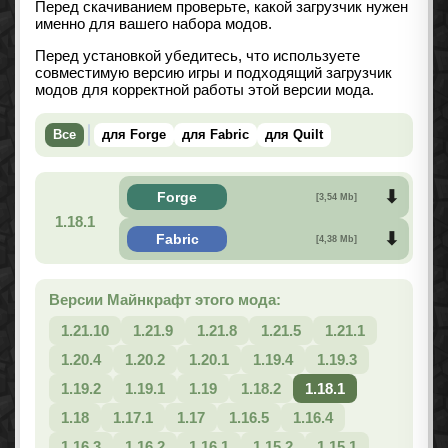
Перед скачиванием проверьте, какой загрузчик нужен
именно для вашего набора модов.
Перед установкой убедитесь, что используете
совместимую версию игры и подходящий загрузчик
модов для корректной работы этой версии мода.
Все
для Forge
для Fabric
для Quilt
Forge
[3,54 Mb]
1.18.1
Fabric
[4,38 Mb]
Версии Майнкрафт этого мода:
1.21.10
1.21.9
1.21.8
1.21.5
1.21.1
1.20.4
1.20.2
1.20.1
1.19.4
1.19.3
1.19.2
1.19.1
1.19
1.18.2
1.18.1
1.18
1.17.1
1.17
1.16.5
1.16.4
1.16.3
1.16.2
1.16.1
1.15.2
1.15.1