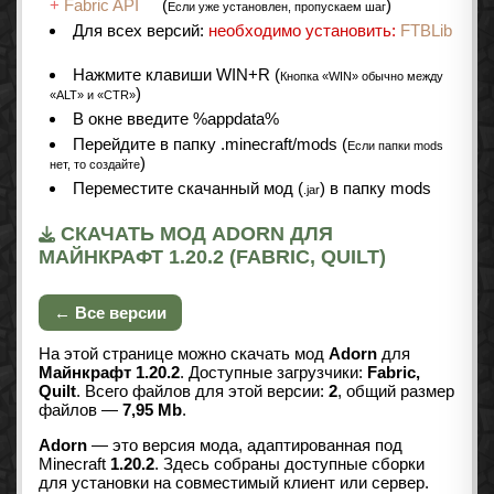
+
Fabric API
(
)
Если уже установлен, пропускаем шаг
Для всех версий:
необходимо установить:
FTBLib
Нажмите клавиши WIN+R (
Кнопка «WIN» обычно между
)
«ALT» и «CTR»
В окне введите %appdata%
Перейдите в папку .minecraft/mods (
Если папки mods
)
нет, то создайте
Переместите скачанный мод (
) в папку mods
.jar
СКАЧАТЬ МОД ADORN ДЛЯ
МАЙНКРАФТ 1.20.2 (FABRIC, QUILT)
← Все версии
На этой странице можно скачать мод
Adorn
для
Майнкрафт 1.20.2
. Доступные загрузчики:
Fabric,
Quilt
. Всего файлов для этой версии:
2
, общий размер
файлов —
7,95 Mb
.
Adorn
— это версия мода, адаптированная под
Minecraft
1.20.2
. Здесь собраны доступные сборки
для установки на совместимый клиент или сервер.