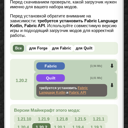
Перед скачиванием проверьте, какой загрузчик нужен
именно для вашего набора модов.
Перед установкой обратите внимание на
зависимости:
требуется установить Fabric Language
Kotlin, Fabric API
. Используйте совместимую версию
игры и подходящий загрузчик модов для корректной
работы.
Все
для Forge
для Fabric
для Quilt
Fabric
[3,94 Mb]
Quilt
[4,01 Mb]
1.20.2
требуется установить
Fabric
Language Kotlin
и
Fabric API
Версии Майнкрафт этого мода:
1.21.10
1.21.9
1.21.8
1.21.5
1.21.1
1.20.4
1.20.2
1.20.1
1.19.4
1.19.3