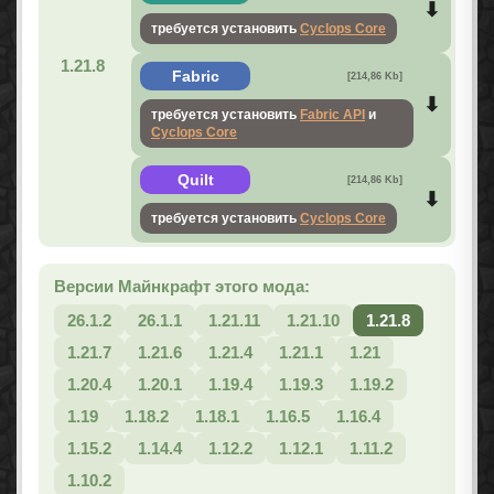
требуется установить
Cyclops Core
1.21.8
Fabric
[214,86 Kb]
требуется установить
Fabric API
и
Cyclops Core
Quilt
[214,86 Kb]
требуется установить
Cyclops Core
Версии Майнкрафт этого мода:
26.1.2
26.1.1
1.21.11
1.21.10
1.21.8
1.21.7
1.21.6
1.21.4
1.21.1
1.21
1.20.4
1.20.1
1.19.4
1.19.3
1.19.2
1.19
1.18.2
1.18.1
1.16.5
1.16.4
1.15.2
1.14.4
1.12.2
1.12.1
1.11.2
1.10.2