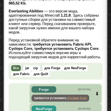
865,52 Kb
.
Everlasting Abilities
— это версия мода,
адаптированная под Minecraft
1.21.8
. Здесь собраны
доступные сборки для установки на совместимый
клиент или сервер. Перед скачиванием проверьте,
какой загрузчик нужен именно для вашего набора
модов.
Перед установкой обратите внимание на
зависимости:
требуется установить Fabric API,
Cyclops Core, требуется установить Cyclops Core
.
Используйте совместимую версию игры и
подходящий загрузчик модов для корректной работы.
Все
jar
zip
для Forge
для NeoForge
для Fabric
для Quilt
Forge
[217,87 Kb]
требуется установить
Cyclops Core
NeoForge
[217,93 Kb]