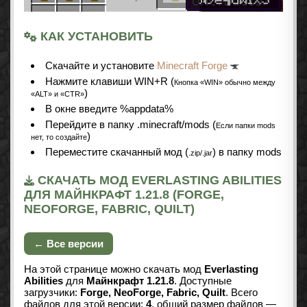
КАК УСТАНОВИТЬ
Cкачайте и установите
Minecraft Forge
Нажмите клавиши WIN+R (
Кнопка «WIN» обычно между
)
«ALT» и «CTR»
В окне введите %appdata%
Перейдите в папку .minecraft/mods (
Если папки mods
)
нет, то создайте
Переместите скачанный мод (
) в папку mods
.zip/.jar
СКАЧАТЬ МОД EVERLASTING ABILITIES
ДЛЯ МАЙНКРАФТ 1.21.8 (FORGE,
NEOFORGE, FABRIC, QUILT)
← Все версии
На этой странице можно скачать мод
Everlasting
Abilities
для
Майнкрафт 1.21.8
. Доступные
загрузчики:
Forge, NeoForge, Fabric, Quilt
. Всего
файлов для этой версии:
4
, общий размер файлов —