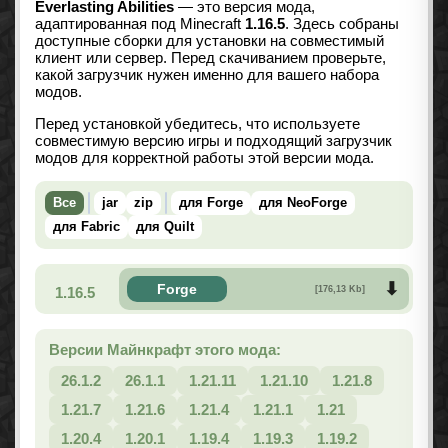
Everlasting Abilities
— это версия мода,
адаптированная под Minecraft
1.16.5
. Здесь собраны
доступные сборки для установки на совместимый
клиент или сервер. Перед скачиванием проверьте,
какой загрузчик нужен именно для вашего набора
модов.
Перед установкой убедитесь, что используете
совместимую версию игры и подходящий загрузчик
модов для корректной работы этой версии мода.
Все
jar
zip
для Forge
для NeoForge
для Fabric
для Quilt
Forge
1.16.5
[176,13 Kb]
Версии Майнкрафт этого мода:
26.1.2
26.1.1
1.21.11
1.21.10
1.21.8
1.21.7
1.21.6
1.21.4
1.21.1
1.21
1.20.4
1.20.1
1.19.4
1.19.3
1.19.2