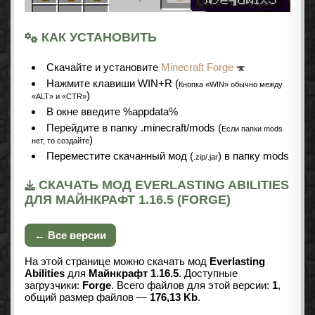
КАК УСТАНОВИТЬ
Cкачайте и установите
Minecraft Forge
Нажмите клавиши WIN+R (
Кнопка «WIN» обычно между
)
«ALT» и «CTR»
В окне введите %appdata%
Перейдите в папку .minecraft/mods (
Если папки mods
)
нет, то создайте
Переместите скачанный мод (
) в папку mods
.zip/.jar
СКАЧАТЬ МОД EVERLASTING ABILITIES
ДЛЯ МАЙНКРАФТ 1.16.5 (FORGE)
← Все версии
На этой странице можно скачать мод
Everlasting
Abilities
для
Майнкрафт 1.16.5
. Доступные
загрузчики:
Forge
. Всего файлов для этой версии:
1
,
общий размер файлов —
176,13 Kb
.