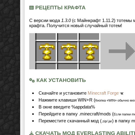
РЕЦЕПТЫ КРАФТА
С версии мода
1.3.0
(с Майнкрафт 1.11.2) тотемы 
крафта. Получится новый случайный тотем!
КАК УСТАНОВИТЬ
Cкачайте и установите
Minecraft Forge
Нажмите клавиши WIN+R (
Кнопка «WIN» обычно ме
В окне введите %appdata%
Перейдите в папку .minecraft/mods (
Если папки mo
Переместите скачанный мод (
) в папку 
.zip/.jar
СКАЧАТЬ МОД EVERLASTING ABILITIE