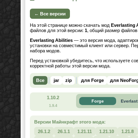
← Все версии
На этой странице можно скачать мод
Everlasting A
файлов для этой версии:
1
, общий размер файло
Everlasting Abilities
— это версия мода, адаптиров
установки на совместимый клиент или сервер. Пе
набора модов.
Перед установкой убедитесь, что используете со
корректной работы этой версии мода.
Все
jar
zip
для Forge
для NeoFor
1.10.2
Forge
Everlast
1.9.4
Версии Майнкрафт этого мода:
26.1.2
26.1.1
1.21.11
1.21.10
1.21.8