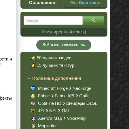
Остальное
Мы Вконтакте
[Расширенный поиск]
Войти как пользователь
50 лучших модов
ости и
в
15 лучших текстур
Полезные дополнения
Minecraft Forge
NeoForge
Fabric
Fabric API
Quilt
ффекты
OptiFine HD
Шейдеры GLSL
JEI
NEI
TMI
Xaero’s Map
VoxelMap
Mapwriter