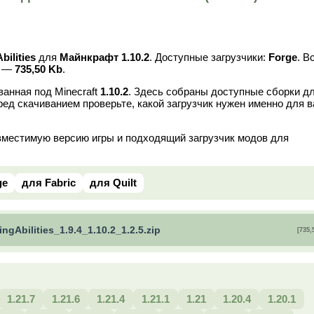
bilities
для
Майнкрафт 1.10.2
. Доступные загрузчики:
Forge
. В
в —
735,50 Kb
.
анная под Minecraft
1.10.2
. Здесь собраны доступные сборки д
ред скачиванием проверьте, какой загрузчик нужен именно для 
вместимую версию игры и подходящий загрузчик модов для
ge
для Fabric
для Quilt
ingAbilities_1.9.4_1.10.2_1.2.5.zip
[735,
1.21.7
1.21.6
1.21.4
1.21.1
1.21
1.20.4
1.20.1