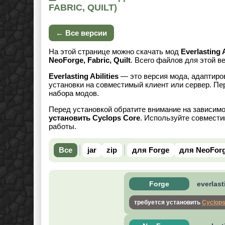
FABRIC, QUILT)
← Все версии
На этой странице можно скачать мод
Everlasting A
NeoForge, Fabric, Quilt
. Всего файлов для этой в
Everlasting Abilities
— это версия мода, адаптиров
установки на совместимый клиент или сервер. Пе
набора модов.
Перед установкой обратите внимание на зависим
установить Cyclops Core
. Используйте совмести
работы.
Все
jar
zip
для Forge
для NeoFor
Forge
everlast
требуется установить
Cyclops