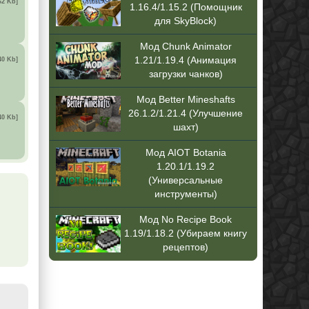
62 Kb]
1.16.4/1.15.2 (Помощник
для SkyBlock)
Мод Chunk Animator
1.21/1.19.4 (Анимация
40 Kb]
загрузки чанков)
Мод Better Mineshafts
26.1.2/1.21.4 (Улучшение
40 Kb]
шахт)
Мод AIOT Botania
1.20.1/1.19.2
(Универсальные
инструменты)
Мод No Recipe Book
1.19/1.18.2 (Убираем книгу
рецептов)