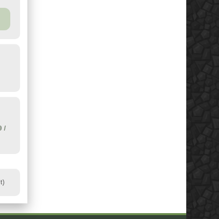
9
/
t)