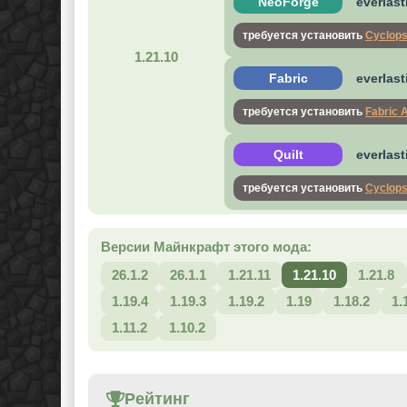
NeoForge
everlast
требуется установить
Cyclops
1.21.10
Fabric
everlast
требуется установить
Fabric 
Quilt
everlast
требуется установить
Cyclops
Версии Майнкрафт этого мода:
26.1.2
26.1.1
1.21.11
1.21.10
1.21.8
1.19.4
1.19.3
1.19.2
1.19
1.18.2
1.
1.11.2
1.10.2
Рейтинг