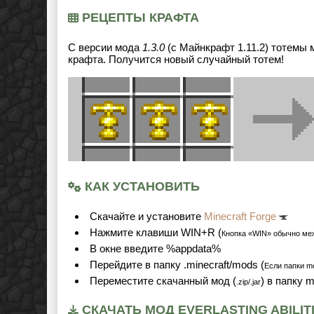
РЕЦЕПТЫ КРАФТА
С версии мода
1.3.0
(с Майнкрафт 1.11.2) тотемы 
крафта. Получится новый случайный тотем!
КАК УСТАНОВИТЬ
Cкачайте и установите
Minecraft Forge
Нажмите клавиши WIN+R (
Кнопка «WIN» обычно ме
В окне введите %appdata%
Перейдите в папку .minecraft/mods (
Если папки mo
Переместите скачанный мод (
) в папку 
.zip/.jar
СКАЧАТЬ МОД EVERLASTING ABILITI