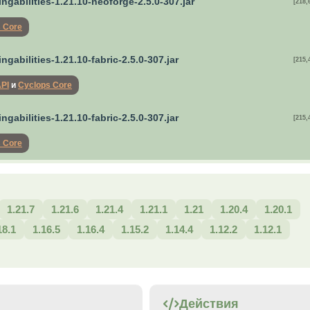
ingabilities-1.21.10-neoforge-2.5.0-307.jar
[218,
 Core
ingabilities-1.21.10-fabric-2.5.0-307.jar
[215,
API
и
Cyclops Core
ingabilities-1.21.10-fabric-2.5.0-307.jar
[215,
 Core
1.21.7
1.21.6
1.21.4
1.21.1
1.21
1.20.4
1.20.1
18.1
1.16.5
1.16.4
1.15.2
1.14.4
1.12.2
1.12.1
Действия