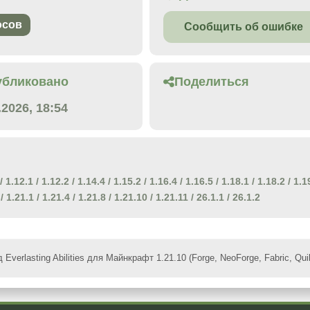
осов
Сообщить об ошибке
убликовано
Поделиться
.2026, 18:54
/
1.12.1
/
1.12.2
/
1.14.4
/
1.15.2
/
1.16.4
/
1.16.5
/
1.18.1
/
1.18.2
/
1.1
/
1.21.1
/
1.21.4
/
1.21.8
/
1.21.10
/
1.21.11
/
26.1.1
/
26.1.2
 Everlasting Abilities для Майнкрафт 1.21.10 (Forge, NeoForge, Fabric, Quil