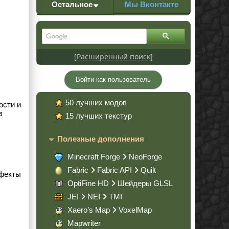
Остальное
Мы Вконтакте
[Расширенный поиск]
Войти как пользователь
50 лучших модов
ости и
в
15 лучших текстур
Полезные дополнения
Minecraft Forge
NeoForge
Fabric
Fabric API
Quilt
ффекты
OptiFine HD
Шейдеры GLSL
JEI
NEI
TMI
Xaero’s Map
VoxelMap
Mapwriter