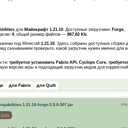
bilities
для
Майнкрафт 1.21.10
. Доступные загрузчики:
Forge,
ерсии:
4
, общий размер файлов —
867,82 Kb
.
анная под Minecraft
1.21.10
. Здесь собраны доступные сборки 
ред скачиванием проверьте, какой загрузчик нужен именно для 
ости:
требуется установить Fabric API, Cyclops Core, требуетс
мую версию игры и подходящий загрузчик модов для корректной
ge
для Fabric
для Quilt
ingabilities-1.21.10-forge-2.5.0-307.jar
[218,
 Core