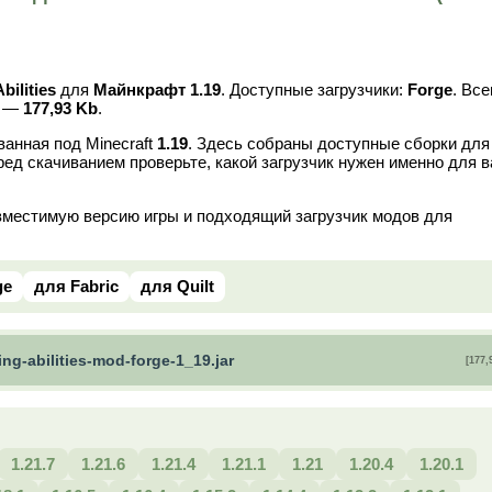
bilities
для
Майнкрафт 1.19
. Доступные загрузчики:
Forge
. Все
в —
177,93 Kb
.
анная под Minecraft
1.19
. Здесь собраны доступные сборки для
ред скачиванием проверьте, какой загрузчик нужен именно для 
вместимую версию игры и подходящий загрузчик модов для
ge
для Fabric
для Quilt
ing-abilities-mod-forge-1_19.jar
[177,
1.21.7
1.21.6
1.21.4
1.21.1
1.21
1.20.4
1.20.1