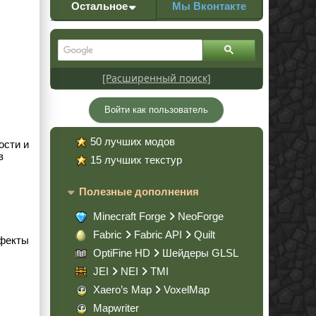
Остальное
Мы Вконтакте
[Расширенный поиск]
Войти как пользователь
50 лучших модов
ости и
в
15 лучших текстур
Полезные дополнения
Minecraft Forge
NeoForge
Fabric
Fabric API
Quilt
ффекты
OptiFine HD
Шейдеры GLSL
JEI
NEI
TMI
Xaero’s Map
VoxelMap
Mapwriter