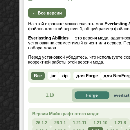
← Все версии
На этой странице можно скачать мод
Everlasting A
файлов для этой версии:
1
, общий размер файло
Everlasting Abilities
— это версия мода, адаптиров
установки на совместимый клиент или сервер. Пе
набора модов.
Перед установкой убедитесь, что используете со
корректной работы этой версии мода.
Все
jar
zip
для Forge
для NeoFor
1.19
Forge
everlast
Версии Майнкрафт этого мода:
26.1.2
26.1.1
1.21.11
1.21.10
1.21.8