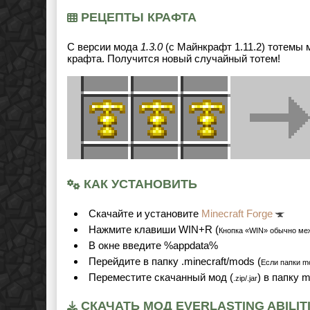
РЕЦЕПТЫ КРАФТА
С версии мода
1.3.0
(с Майнкрафт 1.11.2) тотемы 
крафта. Получится новый случайный тотем!
КАК УСТАНОВИТЬ
Cкачайте и установите
Minecraft Forge
Нажмите клавиши WIN+R (
Кнопка «WIN» обычно ме
В окне введите %appdata%
Перейдите в папку .minecraft/mods (
Если папки mo
Переместите скачанный мод (
) в папку 
.zip/.jar
СКАЧАТЬ МОД EVERLASTING ABILITIES