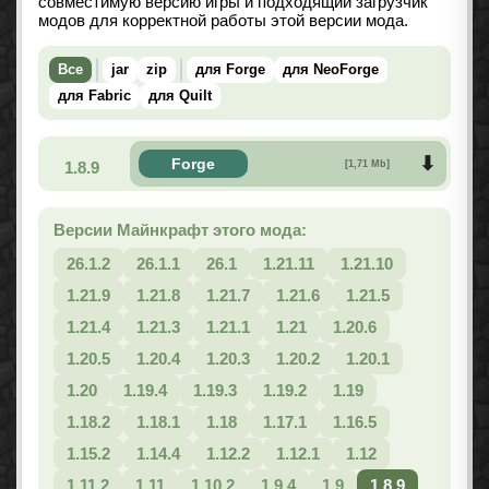
совместимую версию игры и подходящий загрузчик
модов для корректной работы этой версии мода.
Все
jar
zip
для Forge
для NeoForge
для Fabric
для Quilt
Forge
1.8.9
[1,71 Mb]
Версии Майнкрафт этого мода:
26.1.2
26.1.1
26.1
1.21.11
1.21.10
1.21.9
1.21.8
1.21.7
1.21.6
1.21.5
1.21.4
1.21.3
1.21.1
1.21
1.20.6
1.20.5
1.20.4
1.20.3
1.20.2
1.20.1
1.20
1.19.4
1.19.3
1.19.2
1.19
1.18.2
1.18.1
1.18
1.17.1
1.16.5
1.15.2
1.14.4
1.12.2
1.12.1
1.12
1.11.2
1.11
1.10.2
1.9.4
1.9
1.8.9