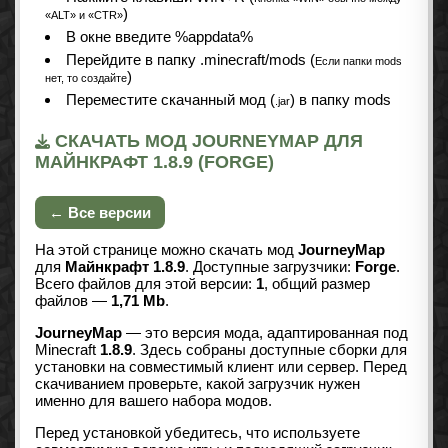
)
«ALT» и «CTR»
В окне введите %appdata%
Перейдите в папку .minecraft/mods (
Если папки mods
)
нет, то создайте
Переместите скачанный мод (
) в папку mods
.jar
СКАЧАТЬ МОД JOURNEYMAP ДЛЯ
МАЙНКРАФТ 1.8.9 (FORGE)
← Все версии
На этой странице можно скачать мод
JourneyMap
для
Майнкрафт 1.8.9
. Доступные загрузчики:
Forge
.
Всего файлов для этой версии:
1
, общий размер
файлов —
1,71 Mb
.
JourneyMap
— это версия мода, адаптированная под
Minecraft
1.8.9
. Здесь собраны доступные сборки для
установки на совместимый клиент или сервер. Перед
скачиванием проверьте, какой загрузчик нужен
именно для вашего набора модов.
Перед установкой убедитесь, что используете