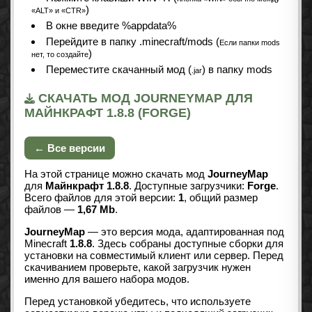
)
«ALT» и «CTR»
В окне введите %appdata%
Перейдите в папку .minecraft/mods (
Если папки mods
)
нет, то создайте
Переместите скачанный мод (
) в папку mods
.jar
СКАЧАТЬ МОД JOURNEYMAP ДЛЯ
МАЙНКРАФТ 1.8.8 (FORGE)
← Все версии
На этой странице можно скачать мод
JourneyMap
для
Майнкрафт 1.8.8
. Доступные загрузчики:
Forge
.
Всего файлов для этой версии:
1
, общий размер
файлов —
1,67 Mb
.
JourneyMap
— это версия мода, адаптированная под
Minecraft
1.8.8
. Здесь собраны доступные сборки для
установки на совместимый клиент или сервер. Перед
скачиванием проверьте, какой загрузчик нужен
именно для вашего набора модов.
Перед установкой убедитесь, что используете