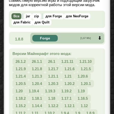
совместимую версию игры и подходящий загрузчик
модов для корректной работы этой версии мода.
Все
jar
zip
для Forge
для NeoForge
для Fabric
для Quilt
Forge
1.8.8
[1,67 Mb]
Версии Майнкрафт этого мода:
26.1.2
26.1.1
26.1
1.21.11
1.21.10
1.21.9
1.21.8
1.21.7
1.21.6
1.21.5
1.21.4
1.21.3
1.21.1
1.21
1.20.6
1.20.5
1.20.4
1.20.3
1.20.2
1.20.1
1.20
1.19.4
1.19.3
1.19.2
1.19
1.18.2
1.18.1
1.18
1.17.1
1.16.5
1.15.2
1.14.4
1.12.2
1.12.1
1.12
1.11.2
1.11
1.10.2
1.9.4
1.9
1.8.9