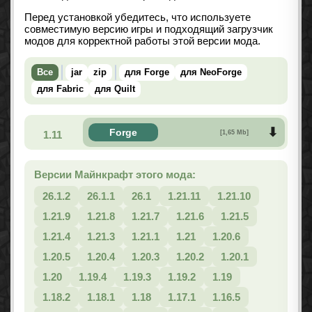
Перед установкой убедитесь, что используете
совместимую версию игры и подходящий загрузчик
модов для корректной работы этой версии мода.
Все
jar
zip
для Forge
для NeoForge
для Fabric
для Quilt
Forge
1.11
[1,65 Mb]
Версии Майнкрафт этого мода:
26.1.2
26.1.1
26.1
1.21.11
1.21.10
1.21.9
1.21.8
1.21.7
1.21.6
1.21.5
1.21.4
1.21.3
1.21.1
1.21
1.20.6
1.20.5
1.20.4
1.20.3
1.20.2
1.20.1
1.20
1.19.4
1.19.3
1.19.2
1.19
1.18.2
1.18.1
1.18
1.17.1
1.16.5