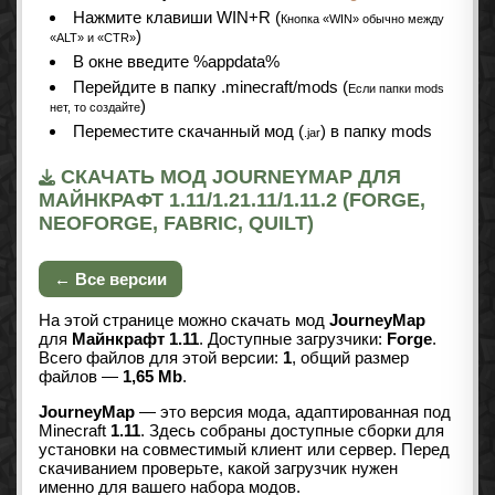
Нажмите клавиши WIN+R (
Кнопка «WIN» обычно между
)
«ALT» и «CTR»
В окне введите %appdata%
Перейдите в папку .minecraft/mods (
Если папки mods
)
нет, то создайте
Переместите скачанный мод (
) в папку mods
.jar
СКАЧАТЬ МОД JOURNEYMAP ДЛЯ
МАЙНКРАФТ 1.11/1.21.11/1.11.2 (FORGE,
NEOFORGE, FABRIC, QUILT)
← Все версии
На этой странице можно скачать мод
JourneyMap
для
Майнкрафт 1.11
. Доступные загрузчики:
Forge
.
Всего файлов для этой версии:
1
, общий размер
файлов —
1,65 Mb
.
JourneyMap
— это версия мода, адаптированная под
Minecraft
1.11
. Здесь собраны доступные сборки для
установки на совместимый клиент или сервер. Перед
скачиванием проверьте, какой загрузчик нужен
именно для вашего набора модов.