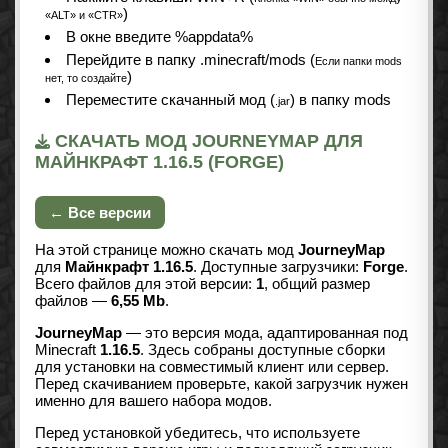
)
«ALT» и «CTR»
В окне введите %appdata%
Перейдите в папку .minecraft/mods (
Если папки mods
)
нет, то создайте
Переместите скачанный мод (
) в папку mods
.jar
СКАЧАТЬ МОД JOURNEYMAP ДЛЯ
МАЙНКРАФТ 1.16.5 (FORGE)
← Все версии
На этой странице можно скачать мод
JourneyMap
для
Майнкрафт 1.16.5
. Доступные загрузчики:
Forge
.
Всего файлов для этой версии:
1
, общий размер
файлов —
6,55 Mb
.
JourneyMap
— это версия мода, адаптированная под
Minecraft
1.16.5
. Здесь собраны доступные сборки
для установки на совместимый клиент или сервер.
Перед скачиванием проверьте, какой загрузчик нужен
именно для вашего набора модов.
Перед установкой убедитесь, что используете