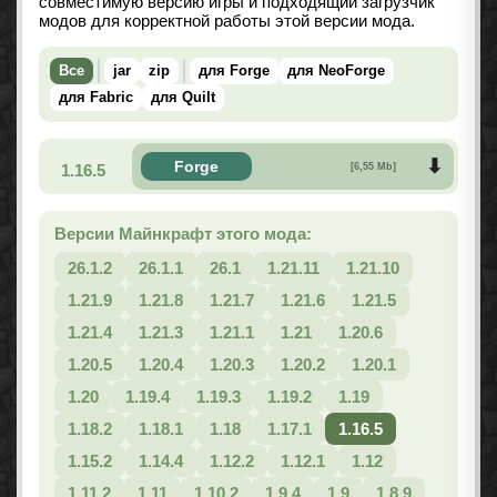
совместимую версию игры и подходящий загрузчик
модов для корректной работы этой версии мода.
Все
jar
zip
для Forge
для NeoForge
для Fabric
для Quilt
Forge
1.16.5
[6,55 Mb]
Версии Майнкрафт этого мода:
26.1.2
26.1.1
26.1
1.21.11
1.21.10
1.21.9
1.21.8
1.21.7
1.21.6
1.21.5
1.21.4
1.21.3
1.21.1
1.21
1.20.6
1.20.5
1.20.4
1.20.3
1.20.2
1.20.1
1.20
1.19.4
1.19.3
1.19.2
1.19
1.18.2
1.18.1
1.18
1.17.1
1.16.5
1.15.2
1.14.4
1.12.2
1.12.1
1.12
1.11.2
1.11
1.10.2
1.9.4
1.9
1.8.9