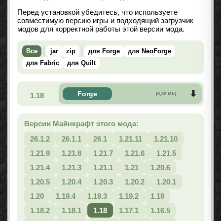
Перед установкой убедитесь, что используете
совместимую версию игры и подходящий загрузчик
модов для корректной работы этой версии мода.
Все
jar
zip
для Forge
для NeoForge
для Fabric
для Quilt
Forge
1.18
[6,82 Mb]
Версии Майнкрафт этого мода:
26.1.2
26.1.1
26.1
1.21.11
1.21.10
1.21.9
1.21.8
1.21.7
1.21.6
1.21.5
1.21.4
1.21.3
1.21.1
1.21
1.20.6
1.20.5
1.20.4
1.20.3
1.20.2
1.20.1
1.20
1.19.4
1.19.3
1.19.2
1.19
1.18.2
1.18.1
1.18
1.17.1
1.16.5