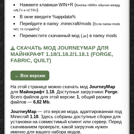
Нажмите клавиши WIN+R (
Кнопка «WIN» обычно между
)
«ALT» и «CTR»
В окне введите %appdata%
Перейдите в папку .minecraft/mods (
Если папки mods
)
нет, то создайте
Переместите скачанный мод (
) в папку mods
.jar
СКАЧАТЬ МОД JOURNEYMAP ДЛЯ
МАЙНКРАФТ 1.18/1.18.2/1.18.1 (FORGE,
FABRIC, QUILT)
← Все версии
На этой странице можно скачать мод
JourneyMap
для
Майнкрафт 1.18
. Доступные загрузчики:
Forge
.
Всего файлов для этой версии:
1
, общий размер
файлов —
6,82 Mb
.
JourneyMap
— это версия мода, адаптированная под
Minecraft
1.18
. Здесь собраны доступные сборки для
установки на совместимый клиент или сервер. Перед
скачиванием проверьте, какой загрузчик нужен
именно для вашего набора модов.