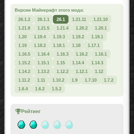
Версии Майнкрафт этого мода:
26.1.2
26.1.1
26.1
1.21.11
1.21.10
1.21.8
1.21.5
1.21.4
1.20.2
1.20.1
1.20
1.19.4
1.19.3
1.19.2
1.19.1
1.19
1.18.2
1.18.1
1.18
1.17.1
1.16.5
1.16.4
1.16.3
1.16.2
1.16.1
1.15.2
1.15.1
1.15
1.14.4
1.14.3
1.14.2
1.13.2
1.12.2
1.12.1
1.12
1.11.2
1.11
1.10.2
1.9
1.7.10
1.7.2
1.6.4
1.6.2
1.5.2
Рейтинг