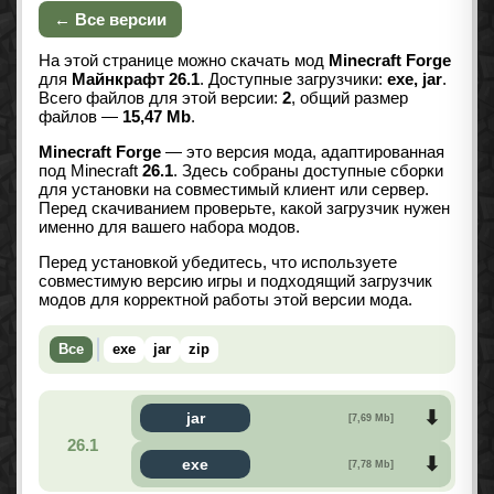
← Все версии
На этой странице можно скачать мод
Minecraft Forge
для
Майнкрафт 26.1
. Доступные загрузчики:
exe, jar
.
Всего файлов для этой версии:
2
, общий размер
файлов —
15,47 Mb
.
Minecraft Forge
— это версия мода, адаптированная
под Minecraft
26.1
. Здесь собраны доступные сборки
для установки на совместимый клиент или сервер.
Перед скачиванием проверьте, какой загрузчик нужен
именно для вашего набора модов.
Перед установкой убедитесь, что используете
совместимую версию игры и подходящий загрузчик
модов для корректной работы этой версии мода.
Все
exe
jar
zip
jar
[7,69 Mb]
26.1
exe
[7,78 Mb]