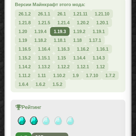
Версии Майнкрафт этого мода:
26.1.2
26.1.1
26.1
1.21.11
1.21.10
1.21.8
1.21.5
1.21.4
1.20.2
1.20.1
1.20
1.19.4
1.19.3
1.19.2
1.19.1
1.19
1.18.2
1.18.1
1.18
1.17.1
1.16.5
1.16.4
1.16.3
1.16.2
1.16.1
1.15.2
1.15.1
1.15
1.14.4
1.14.3
1.14.2
1.13.2
1.12.2
1.12.1
1.12
1.11.2
1.11
1.10.2
1.9
1.7.10
1.7.2
1.6.4
1.6.2
1.5.2
Рейтинг