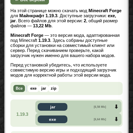
На этой странице можно скачать мод
Minecraft Forge
для
Майнкрафт 1.19.3
. Доступные загрузчики:
exe,
jar
. Всего файлов для этой версии:
2
, общий размер
файлов —
13,22 Mb
.
Minecraft Forge
— это версия мода, адаптированная
под Minecraft
1.19.3
. Здесь собраны доступные
сборки для установки на совместимый клиент или
сервер. Перед скачиванием проверьте, какой
загрузчик нужен именно для вашего набора модов.
Перед установкой убедитесь, что используете
совместимую версию игры и подходящий загрузчик
модов для корректной работы этой версии мода.
Все
exe
jar
zip
jar
[6,58 Mb]
1.19.3
exe
[6,64 Mb]