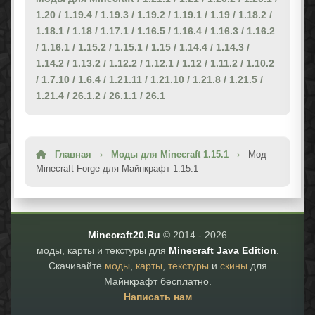
1.20
/
1.19.4
/
1.19.3
/
1.19.2
/
1.19.1
/
1.19
/
1.18.2
/
1.18.1
/
1.18
/
1.17.1
/
1.16.5
/
1.16.4
/
1.16.3
/
1.16.2
/
1.16.1
/
1.15.2
/
1.15.1
/
1.15
/
1.14.4
/
1.14.3
/
1.14.2
/
1.13.2
/
1.12.2
/
1.12.1
/
1.12
/
1.11.2
/
1.10.2
/
1.7.10
/
1.6.4
/
1.21.11
/
1.21.10
/
1.21.8
/
1.21.5
/
1.21.4
/
26.1.2
/
26.1.1
/
26.1
Главная
›
Моды для Minecraft 1.15.1
›
Мод
Minecraft Forge для Майнкрафт 1.15.1
Minecraft20.Ru
© 2014 -
2026
моды, карты и текстуры для
Minecraft Java Edition
.
Скачивайте
моды
,
карты
,
текстуры
и
скины
для
Майнкрафт бесплатно.
Написать нам