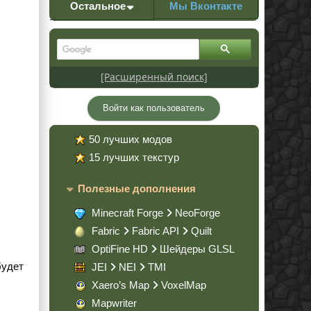
Остальное
Мы Вконтакте
[Расширенный поиск]
Войти как пользователь
50 лучших модов
15 лучших текстур
Полезные дополнения
Minecraft Forge
NeoForge
Fabric
Fabric API
Quilt
OptiFine HD
Шейдеры GLSL
будет
JEI
NEI
TMI
Xaero’s Map
VoxelMap
Mapwriter