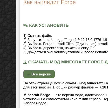
Как выглядит Forge
КАК УСТАНОВИТЬ
1) Скачать файл.
2) Запустить файл вида "forge-1.9-12.16.0.1776-1.9-in
3) Выбрать Forge - Install Client (Одиночная), Instal
4) Выбрать директорию, нажать кнопку ОК.
5) Дождаться окончанию установки, после использ
СКАЧАТЬ МОД MINECRAFT FORGE ДЛ
← Все версии
На этой странице можно скачать мод
Minecraft F
для этой версии:
1
, общий размер файлов —
7,26
Minecraft Forge
— это версия мода, адаптированн
установки на совместимый клиент или сервер. Пе
набора модов.