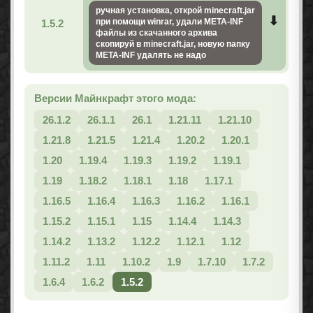
ручная установка, открой minecraft.jar
при помощи winrar, удали МЕТА-INF
1.5.2
файлы из скачанного архива
скопируй в minecraft.jar, новую папку
META-INF удалять не надо
Версии Майнкрафт этого мода:
26.1.2
26.1.1
26.1
1.21.11
1.21.10
1.21.8
1.21.5
1.21.4
1.20.2
1.20.1
1.20
1.19.4
1.19.3
1.19.2
1.19.1
1.19
1.18.2
1.18.1
1.18
1.17.1
1.16.5
1.16.4
1.16.3
1.16.2
1.16.1
1.15.2
1.15.1
1.15
1.14.4
1.14.3
1.14.2
1.13.2
1.12.2
1.12.1
1.12
1.11.2
1.11
1.10.2
1.9
1.7.10
1.7.2
1.6.4
1.6.2
1.5.2