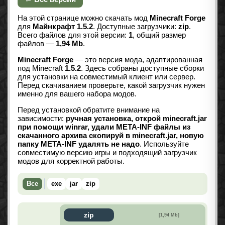
На этой странице можно скачать мод
Minecraft Forge
для
Майнкрафт 1.5.2
. Доступные загрузчики:
zip
.
Всего файлов для этой версии:
1
, общий размер
файлов —
1,94 Mb
.
Minecraft Forge
— это версия мода, адаптированная
под Minecraft
1.5.2
. Здесь собраны доступные сборки
для установки на совместимый клиент или сервер.
Перед скачиванием проверьте, какой загрузчик нужен
именно для вашего набора модов.
Перед установкой обратите внимание на
зависимости:
ручная установка, открой minecraft.jar
при помощи winrar, удали МЕТА-INF файлы из
скачанного архива скопируй в minecraft.jar, новую
папку META-INF удалять не надо
. Используйте
совместимую версию игры и подходящий загрузчик
модов для корректной работы.
Все
exe
jar
zip
zip
[1,94 Mb]