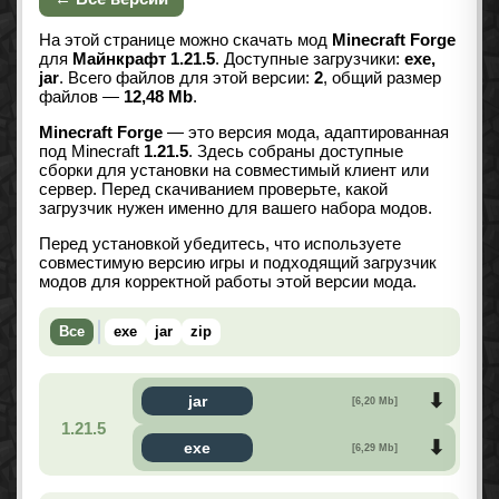
На этой странице можно скачать мод
Minecraft Forge
для
Майнкрафт 1.21.5
. Доступные загрузчики:
exe,
jar
. Всего файлов для этой версии:
2
, общий размер
файлов —
12,48 Mb
.
Minecraft Forge
— это версия мода, адаптированная
под Minecraft
1.21.5
. Здесь собраны доступные
сборки для установки на совместимый клиент или
сервер. Перед скачиванием проверьте, какой
загрузчик нужен именно для вашего набора модов.
Перед установкой убедитесь, что используете
совместимую версию игры и подходящий загрузчик
модов для корректной работы этой версии мода.
Все
exe
jar
zip
jar
[6,20 Mb]
1.21.5
exe
[6,29 Mb]