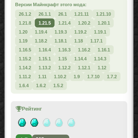
Версии Майнкрафт этого мода:
26.1.2
26.1.1
26.1
1.21.11
1.21.10
1.21.8
1.21.5
1.21.4
1.20.2
1.20.1
1.20
1.19.4
1.19.3
1.19.2
1.19.1
1.19
1.18.2
1.18.1
1.18
1.17.1
1.16.5
1.16.4
1.16.3
1.16.2
1.16.1
1.15.2
1.15.1
1.15
1.14.4
1.14.3
1.14.2
1.13.2
1.12.2
1.12.1
1.12
1.11.2
1.11
1.10.2
1.9
1.7.10
1.7.2
1.6.4
1.6.2
1.5.2
Рейтинг