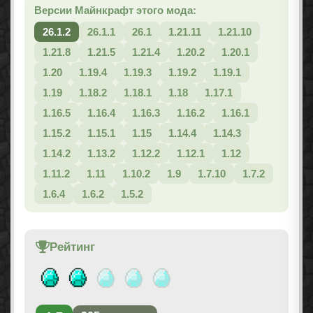
Версии Майнкрафт этого мода:
26.1.2
26.1.1
26.1
1.21.11
1.21.10
1.21.8
1.21.5
1.21.4
1.20.2
1.20.1
1.20
1.19.4
1.19.3
1.19.2
1.19.1
1.19
1.18.2
1.18.1
1.18
1.17.1
1.16.5
1.16.4
1.16.3
1.16.2
1.16.1
1.15.2
1.15.1
1.15
1.14.4
1.14.3
1.14.2
1.13.2
1.12.2
1.12.1
1.12
1.11.2
1.11
1.10.2
1.9
1.7.10
1.7.2
1.6.4
1.6.2
1.5.2
Рейтинг