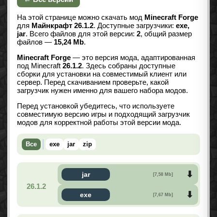
На этой странице можно скачать мод
Minecraft Forge
для
Майнкрафт 26.1.2
. Доступные загрузчики:
exe,
jar
. Всего файлов для этой версии:
2
, общий размер
файлов —
15,24 Mb
.
Minecraft Forge
— это версия мода, адаптированная
под Minecraft
26.1.2
. Здесь собраны доступные
сборки для установки на совместимый клиент или
сервер. Перед скачиванием проверьте, какой
загрузчик нужен именно для вашего набора модов.
Перед установкой убедитесь, что используете
совместимую версию игры и подходящий загрузчик
модов для корректной работы этой версии мода.
Все
exe
jar
zip
jar
[7,58 Mb]
26.1.2
exe
[7,67 Mb]