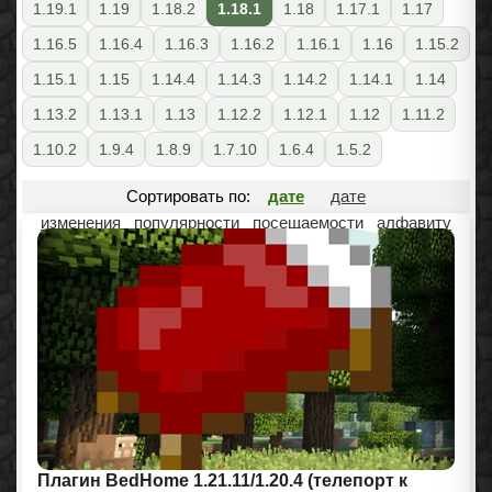
1.19.1
1.19
1.18.2
1.18.1
1.18
1.17.1
1.17
1.16.5
1.16.4
1.16.3
1.16.2
1.16.1
1.16
1.15.2
1.15.1
1.15
1.14.4
1.14.3
1.14.2
1.14.1
1.14
1.13.2
1.13.1
1.13
1.12.2
1.12.1
1.12
1.11.2
1.10.2
1.9.4
1.8.9
1.7.10
1.6.4
1.5.2
Сортировать по:
дате
дате
изменения
популярности
посещаемости
алфавиту
Плагин BedHome 1.21.11/1.20.4 (телепорт к