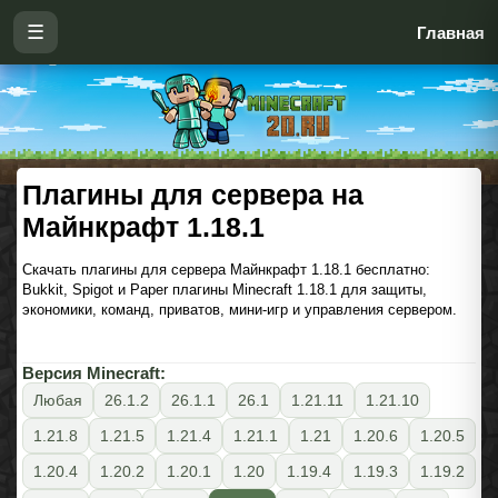
☰
Главная
Плагины для сервера на
Майнкрафт 1.18.1
Скачать плагины для сервера Майнкрафт 1.18.1 бесплатно:
Bukkit, Spigot и Paper плагины Minecraft 1.18.1 для защиты,
экономики, команд, приватов, мини-игр и управления сервером.
Версия Minecraft:
Любая
26.1.2
26.1.1
26.1
1.21.11
1.21.10
1.21.8
1.21.5
1.21.4
1.21.1
1.21
1.20.6
1.20.5
1.20.4
1.20.2
1.20.1
1.20
1.19.4
1.19.3
1.19.2