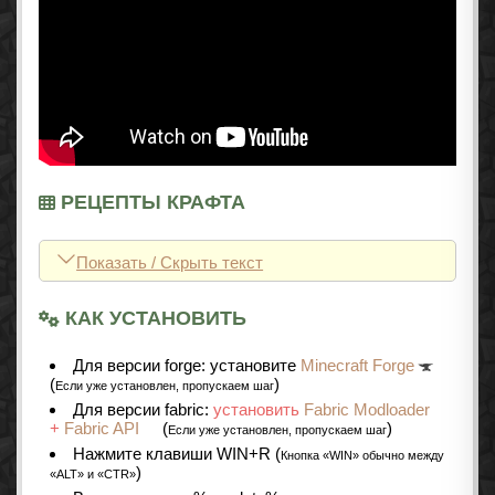
РЕЦЕПТЫ КРАФТА
Показать / Скрыть текст
КАК УСТАНОВИТЬ
Для версии forge: установите
Minecraft Forge
(
)
Если уже установлен, пропускаем шаг
Для версии fabric:
установить
Fabric Modloader
+
Fabric API
(
)
Если уже установлен, пропускаем шаг
Нажмите клавиши WIN+R (
Кнопка «WIN» обычно между
)
«ALT» и «CTR»