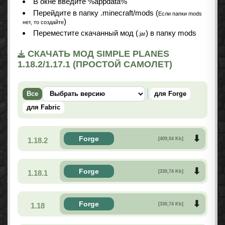
В окне введите %appdata%
Перейдите в папку .minecraft/mods (
Если папки mods
)
нет, то создайте
Переместите скачанный мод (
) в папку mods
.jar
СКАЧАТЬ МОД SIMPLE PLANES
1.18.2/1.17.1 (ПРОСТОЙ САМОЛЕТ)
Все
для Forge
для Fabric
Forge
1.18.2
[409,04 Kb]
Forge
1.18.1
[330,74 Kb]
Forge
1.18
[330,74 Kb]