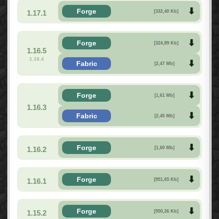
Forge
1.17.1
[332,40 Kb]
Forge
[324,89 Kb]
1.16.5
1.16.4
Fabric
[2,47 Mb]
Forge
[1,61 Mb]
1.16.3
Fabric
[2,45 Mb]
Forge
1.16.2
[1,60 Mb]
Forge
1.16.1
[951,65 Kb]
Forge
1.15.2
[950,26 Kb]