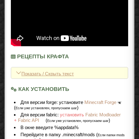
РЕЦЕПТЫ КРАФТА
Показать / Скрыть текст
КАК УСТАНОВИТЬ
Для версии forge: установите
Minecraft Forge
(
)
Если уже установлен, пропускаем шаг
Для версии fabric:
установить
Fabric Modloader
+
Fabric API
(
)
Если уже установлен, пропускаем шаг
В окне введите %appdata%
Перейдите в папку .minecraft/mods (
Если папки mods