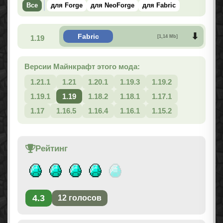
Все
для Forge
для NeoForge
для Fabric
Fabric
1.19
[1,14 Mb]
Версии Майнкрафт этого мода:
1.21.1
1.21
1.20.1
1.19.3
1.19.2
1.19.1
1.19
1.18.2
1.18.1
1.17.1
1.17
1.16.5
1.16.4
1.16.1
1.15.2
Рейтинг
4.3
12
голосов