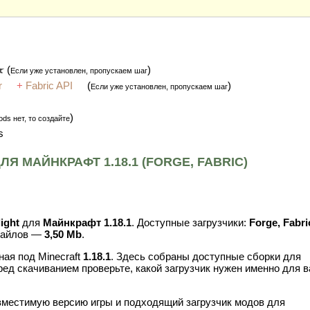
(
)
Если уже установлен, пропускаем шаг
r
+
Fabric API
(
)
Если уже установлен, пропускаем шаг
)
ds нет, то создайте
s
Я МАЙНКРАФТ 1.18.1 (FORGE, FABRIC)
ight
для
Майнкрафт 1.18.1
. Доступные загрузчики:
Forge, Fabri
файлов —
3,50 Mb
.
ая под Minecraft
1.18.1
. Здесь собраны доступные сборки для
ред скачиванием проверьте, какой загрузчик нужен именно для 
вместимую версию игры и подходящий загрузчик модов для