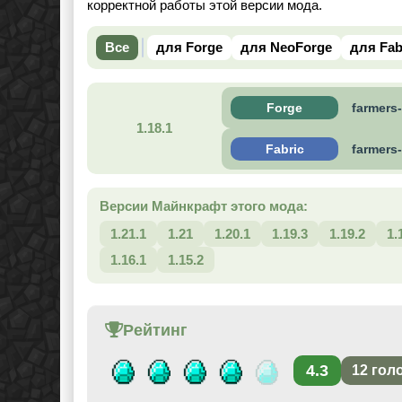
корректной работы этой версии мода.
Все
для Forge
для NeoForge
для Fab
Forge
farmers
1.18.1
Fabric
farmers-
Версии Майнкрафт этого мода:
1.21.1
1.21
1.20.1
1.19.3
1.19.2
1.
1.16.1
1.15.2
Рейтинг
4.3
12
гол