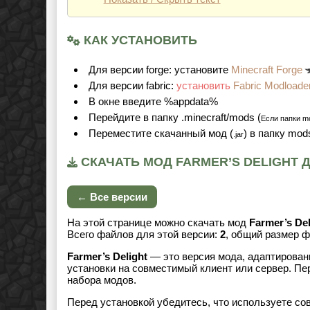
КАК УСТАНОВИТЬ
Для версии forge: установите
Minecraft Forge
Для версии fabric:
установить
Fabric Modloade
В окне введите %appdata%
Перейдите в папку .minecraft/mods (
Если папки mo
Переместите скачанный мод (
) в папку mod
.jar
СКАЧАТЬ МОД FARMER’S DELIGHT ДЛ
← Все версии
На этой странице можно скачать мод
Farmer’s Del
Всего файлов для этой версии:
2
, общий размер 
Farmer’s Delight
— это версия мода, адаптированн
установки на совместимый клиент или сервер. Пе
набора модов.
Перед установкой убедитесь, что используете со