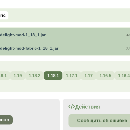
ric
-delight-mod-1_18_1.jar
[2,
delight-mod-fabric-1_18_1.jar
[1,
19.1
1.19
1.18.2
1.18.1
1.17.1
1.17
1.16.5
1.16.4
Действия
осов
Сообщить об ошибке