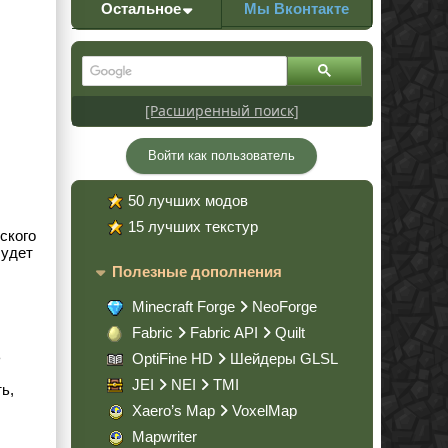
Остальное
Мы Вконтакте
[Расширенный поиск]
Войти как пользователь
50 лучших модов
15 лучших текстур
ского
будет
Полезные дополнения
Minecraft Forge
NeoForge
Fabric
Fabric API
Quilt
ь
OptiFine HD
Шейдеры GLSL
JEI
NEI
TMI
ь,
Xaero’s Map
VoxelMap
Mapwriter