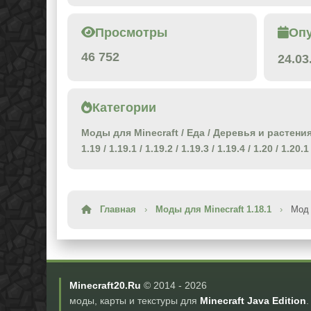
Просмотры
Оп
46 752
24.03
Категории
Моды для Minecraft
/
Еда
/
Деревья и растени
1.19
/
1.19.1
/
1.19.2
/
1.19.3
/
1.19.4
/
1.20
/
1.20.1
Главная
›
Моды для Minecraft 1.18.1
›
Мод 
Minecraft20.Ru
© 2014 -
2026
моды, карты и текстуры для
Minecraft Java Edition
.