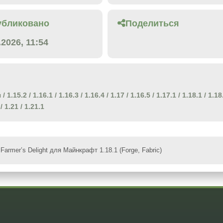
убликовано
Поделиться
.2026, 11:54
я
/
1.15.2
/
1.16.1
/
1.16.3
/
1.16.4
/
1.17
/
1.16.5
/
1.17.1
/
1.18.1
/
1.18
/
1.21
/
1.21.1
Farmer’s Delight для Майнкрафт 1.18.1 (Forge, Fabric)