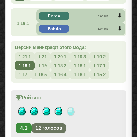
Forge
[2,47 Mb]
1.19.1
Fabric
[2,57 Mb]
Версии Майнкрафт этого мода:
1.21.1
1.21
1.20.1
1.19.3
1.19.2
1.19.1
1.19
1.18.2
1.18.1
1.17.1
1.17
1.16.5
1.16.4
1.16.1
1.15.2
Рейтинг
4.3
12
голосов