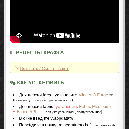
РЕЦЕПТЫ КРАФТА
Показать / Скрыть текст
КАК УСТАНОВИТЬ
Для версии forge: установите
Minecraft Forge
(
)
Если уже установлен, пропускаем шаг
Для версии fabric:
установить
Fabric Modloader
+
Fabric API
(
)
Если уже установлен, пропускаем шаг
В окне введите %appdata%
Перейдите в папку .minecraft/mods (
Если папки mods