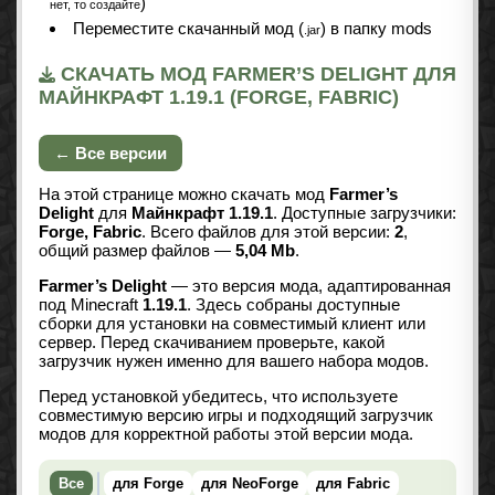
)
нет, то создайте
Переместите скачанный мод (
) в папку mods
.jar
СКАЧАТЬ МОД FARMER’S DELIGHT ДЛЯ
МАЙНКРАФТ 1.19.1 (FORGE, FABRIC)
← Все версии
На этой странице можно скачать мод
Farmer’s
Delight
для
Майнкрафт 1.19.1
. Доступные загрузчики:
Forge, Fabric
. Всего файлов для этой версии:
2
,
общий размер файлов —
5,04 Mb
.
Farmer’s Delight
— это версия мода, адаптированная
под Minecraft
1.19.1
. Здесь собраны доступные
сборки для установки на совместимый клиент или
сервер. Перед скачиванием проверьте, какой
загрузчик нужен именно для вашего набора модов.
Перед установкой убедитесь, что используете
совместимую версию игры и подходящий загрузчик
модов для корректной работы этой версии мода.
Все
для Forge
для NeoForge
для Fabric