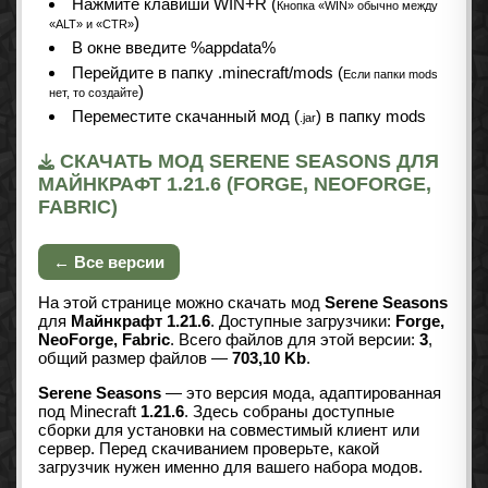
Нажмите клавиши WIN+R (
Кнопка «WIN» обычно между
)
«ALT» и «CTR»
В окне введите %appdata%
Перейдите в папку .minecraft/mods (
Если папки mods
)
нет, то создайте
Переместите скачанный мод (
) в папку mods
.jar
СКАЧАТЬ МОД SERENE SEASONS ДЛЯ
МАЙНКРАФТ 1.21.6 (FORGE, NEOFORGE,
FABRIC)
← Все версии
На этой странице можно скачать мод
Serene Seasons
для
Майнкрафт 1.21.6
. Доступные загрузчики:
Forge,
NeoForge, Fabric
. Всего файлов для этой версии:
3
,
общий размер файлов —
703,10 Kb
.
Serene Seasons
— это версия мода, адаптированная
под Minecraft
1.21.6
. Здесь собраны доступные
сборки для установки на совместимый клиент или
сервер. Перед скачиванием проверьте, какой
загрузчик нужен именно для вашего набора модов.