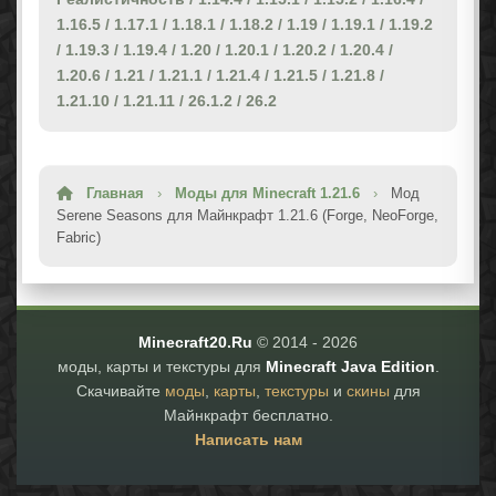
1.16.5
/
1.17.1
/
1.18.1
/
1.18.2
/
1.19
/
1.19.1
/
1.19.2
/
1.19.3
/
1.19.4
/
1.20
/
1.20.1
/
1.20.2
/
1.20.4
/
1.20.6
/
1.21
/
1.21.1
/
1.21.4
/
1.21.5
/
1.21.8
/
1.21.10
/
1.21.11
/
26.1.2
/
26.2
Главная
›
Моды для Minecraft 1.21.6
›
Мод
Serene Seasons для Майнкрафт 1.21.6 (Forge, NeoForge,
Fabric)
Minecraft20.Ru
© 2014 -
2026
моды, карты и текстуры для
Minecraft Java Edition
.
Скачивайте
моды
,
карты
,
текстуры
и
скины
для
Майнкрафт бесплатно.
Написать нам