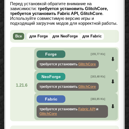
Перед установкой обратите внимание на
зависимости:
требуется установить GlitchCore,
требуется установить Fabric API, GlitchCore
.
Используйте совместимую версию игры и
подходящий загрузчик модов для корректной работы.
Все
для Forge
для NeoForge
для Fabric
Forge
[155,77 Kb]
требуется установить
GlitchCore
NeoForge
[163,48 Kb]
1.21.6
требуется установить
GlitchCore
Fabric
[383,85 Kb]
требуется установить
Fabric API
и
GlitchCore