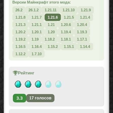
Версии Майнкрафт этого мода:
26.2
26.1.2
1.21.11
1.21.10
1.21.9
1.21.8
1.21.7
1.21.6
1.21.5
1.21.4
1.21.3
1.21.1
1.21
1.20.6
1.20.4
1.20.2
1.20.1
1.20
1.19.4
1.19.3
1.19.2
1.19
1.18.2
1.18.1
1.17.1
1.16.5
1.16.4
1.15.2
1.15.1
1.14.4
1.12.2
1.7.10
Рейтинг
3.3
17
голосов