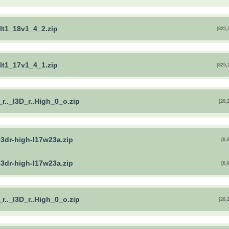
lt1_18v1_4_2.zip
[825,
lt1_17v1_4_1.zip
[825,
_r.._l3D_r..High_0_o.zip
[20,
-3dr-high-l17w23a.zip
[6,
-3dr-high-l17w23a.zip
[6,
_r.._l3D_r..High_0_o.zip
[20,