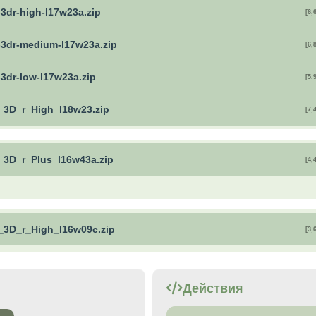
-3dr-high-l17w23a.zip
[6,
t-3dr-medium-l17w23a.zip
[6,
-3dr-low-l17w23a.zip
[5,
t_3D_r_High_l18w23.zip
[7,
t_3D_r_Plus_l16w43a.zip
[4,
t_3D_r_High_l16w09c.zip
[3,
Действия