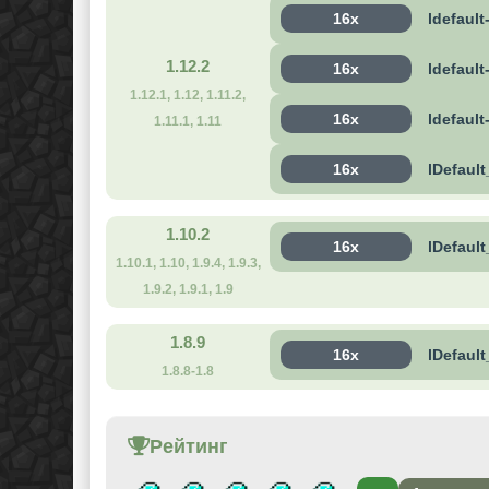
16x
ldefault
1.12.2
16x
ldefaul
1.12.1, 1.12, 1.11.2,
16x
ldefault
1.11.1, 1.11
16x
lDefaul
1.10.2
16x
lDefaul
1.10.1, 1.10, 1.9.4, 1.9.3,
1.9.2, 1.9.1, 1.9
1.8.9
16x
lDefaul
1.8.8-1.8
Рейтинг