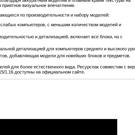
 Благодаря аккуратным моделям и плавным краям текстуры на
 приятное визуальное впечатление.
чающихся по производительности и набору моделей:
 слабых компьютеров, с меньшим количеством моделей и
одительностью и детализацией, включает все блоки, но с
альной детализацией для компьютеров среднего и высокого уро
тов, добавляющая модели для новейших блоков и предметов.
елей для более естественного вида. Ресурспак совместим с ве
1.15/1.16 доступны на официальном сайте.