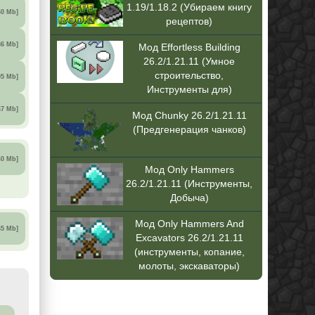
1.19/1.18.2 (Убираем книгу
60 Mb]
рецептов)
86 Mb]
Мод Effortless Building
26.2/1.21.11 (Умное
строительство,
95 Mb]
Инструменты для)
47 Mb]
Мод Chunky 26.2/1.21.11
(Предгенерация чанков)
40 Mb]
Мод Only Hammers
26.2/1.21.11 (Инструменты,
Добыча)
Мод Only Hammers And
65 Mb]
Excavators 26.2/1.21.11
(инструменты, копание,
молоты, экскаваторы)