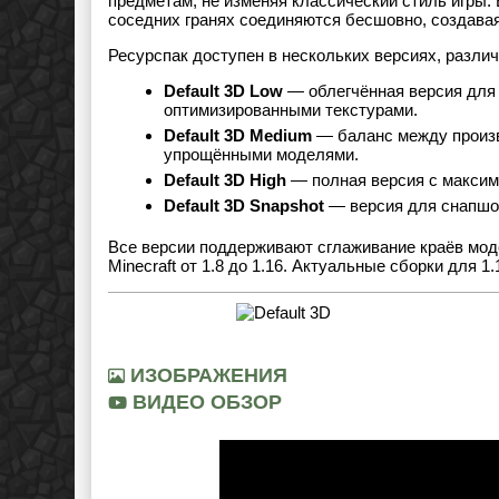
предметам, не изменяя классический стиль игры.
соседних гранях соединяются бесшовно, создавая
Ресурспак доступен в нескольких версиях, разли
Default 3D Low
— облегчённая версия для
оптимизированными текстурами.
Default 3D Medium
— баланс между произв
упрощёнными моделями.
Default 3D High
— полная версия с максим
Default 3D Snapshot
— версия для снапшо
Все версии поддерживают сглаживание краёв мод
Minecraft от 1.8 до 1.16. Актуальные сборки для 
ИЗОБРАЖЕНИЯ
ВИДЕО ОБЗОР