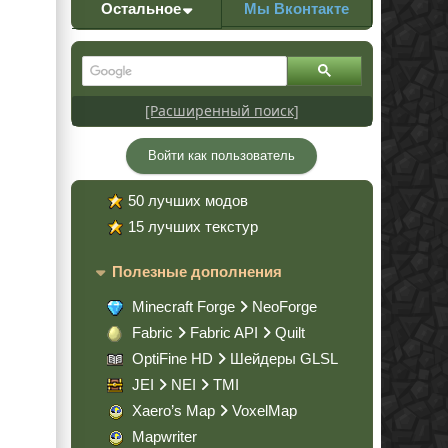
Остальное
Мы Вконтакте
[Расширенный поиск]
Войти как пользователь
50 лучших модов
15 лучших текстур
Полезные дополнения
Minecraft Forge
NeoForge
Fabric
Fabric API
Quilt
OptiFine HD
Шейдеры GLSL
JEI
NEI
TMI
Xaero’s Map
VoxelMap
Mapwriter