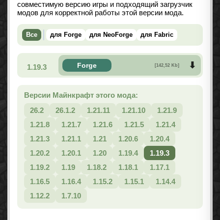
совместимую версию игры и подходящий загрузчик
модов для корректной работы этой версии мода.
Все
для Forge
для NeoForge
для Fabric
Forge
1.19.3
[142,52 Kb]
Версии Майнкрафт этого мода:
26.2
26.1.2
1.21.11
1.21.10
1.21.9
1.21.8
1.21.7
1.21.6
1.21.5
1.21.4
1.21.3
1.21.1
1.21
1.20.6
1.20.4
1.20.2
1.20.1
1.20
1.19.4
1.19.3
1.19.2
1.19
1.18.2
1.18.1
1.17.1
1.16.5
1.16.4
1.15.2
1.15.1
1.14.4
1.12.2
1.7.10