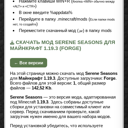
Нажмите клавиши WIN+R (
Кнопка «WIN» обычно между
)
«ALT» и «CTR»
В окне введите %appdata%
Перейдите в папку .minecraft/mods (
Если папки mods
)
нет, то создайте
Переместите скачанный мод (
) в папку mods
.jar
СКАЧАТЬ МОД SERENE SEASONS ДЛЯ
МАЙНКРАФТ 1.19.3 (FORGE)
← Все версии
На этой странице можно скачать мод
Serene Seasons
для
Майнкрафт 1.19.3
. Доступные загрузчики:
Forge
.
Всего файлов для этой версии:
1
, общий размер
файлов —
142,52 Kb
.
Serene Seasons
— это версия мода, адаптированная
под Minecraft
1.19.3
. Здесь собраны доступные
сборки для установки на совместимый клиент или
сервер. Перед скачиванием проверьте, какой
загрузчик нужен именно для вашего набора модов.
Перед установкой убедитесь, что используете