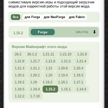
совместимую версию игры и подходящий загрузчик
модов для корректной работы этой версии мода.
Все
для Forge
для NeoForge
для Fabric
Forge
1.15.2
[128,17 Kb]
Версии Майнкрафт этого мода:
26.2
26.1.2
1.21.11
1.21.10
1.21.9
1.21.8
1.21.7
1.21.6
1.21.5
1.21.4
1.21.3
1.21.1
1.21
1.20.6
1.20.4
1.20.2
1.20.1
1.20
1.19.4
1.19.3
1.19.2
1.19
1.18.2
1.18.1
1.17.1
1.16.5
1.16.4
1.15.2
1.15.1
1.14.4
1.12.2
1.7.10