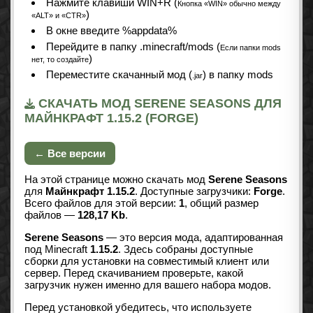
Нажмите клавиши WIN+R (
Кнопка «WIN» обычно между
)
«ALT» и «CTR»
В окне введите %appdata%
Перейдите в папку .minecraft/mods (
Если папки mods
)
нет, то создайте
Переместите скачанный мод (
) в папку mods
.jar
СКАЧАТЬ МОД SERENE SEASONS ДЛЯ
МАЙНКРАФТ 1.15.2 (FORGE)
← Все версии
На этой странице можно скачать мод
Serene Seasons
для
Майнкрафт 1.15.2
. Доступные загрузчики:
Forge
.
Всего файлов для этой версии:
1
, общий размер
файлов —
128,17 Kb
.
Serene Seasons
— это версия мода, адаптированная
под Minecraft
1.15.2
. Здесь собраны доступные
сборки для установки на совместимый клиент или
сервер. Перед скачиванием проверьте, какой
загрузчик нужен именно для вашего набора модов.
Перед установкой убедитесь, что используете