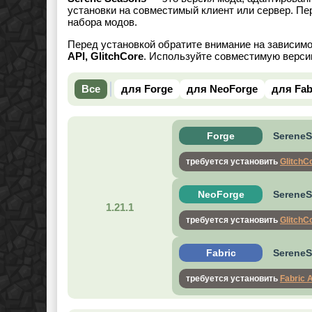
установки на совместимый клиент или сервер. Пе
набора модов.
Перед установкой обратите внимание на зависим
API, GlitchCore
. Используйте совместимую верси
Все
для Forge
для NeoForge
для Fab
Forge
SereneSe
требуется установить
GlitchC
NeoForge
SereneS
1.21.1
требуется установить
GlitchC
Fabric
SereneSe
требуется установить
Fabric 