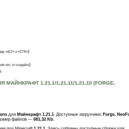
)
жду «ALT» и «CTR»
)
ds нет, то создайте
s
АЙНКРАФТ 1.21.1/1.21.11/1.21.10 (FORGE,
sons
для
Майнкрафт 1.21.1
. Доступные загрузчики:
Forge, NeoF
размер файлов —
681,32 Kb
.
ая под Minecraft
1.21.1
. Здесь собраны доступные сборки для