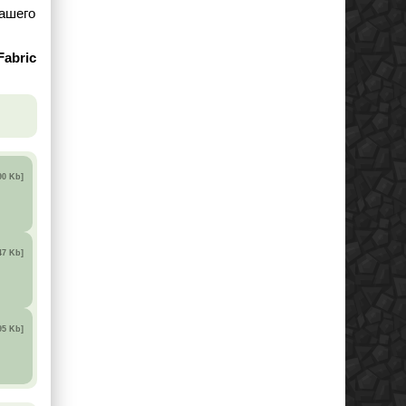
вашего
Fabric
90 Kb]
47 Kb]
95 Kb]