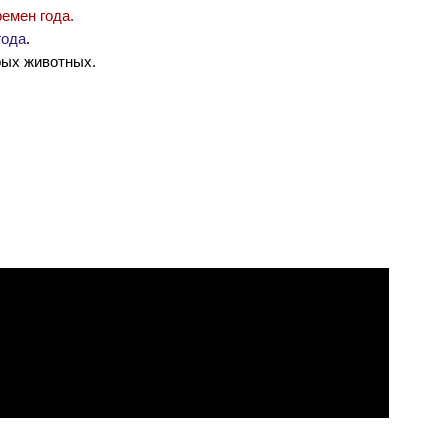
емен года.
года
.
ых животных.