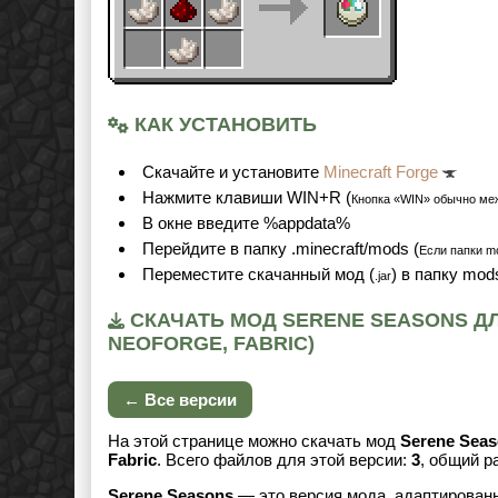
КАК УСТАНОВИТЬ
Cкачайте и установите
Minecraft Forge
Нажмите клавиши WIN+R (
Кнопка «WIN» обычно ме
В окне введите %appdata%
Перейдите в папку .minecraft/mods (
Если папки mo
Переместите скачанный мод (
) в папку mod
.jar
СКАЧАТЬ МОД SERENE SEASONS ДЛЯ М
NEOFORGE, FABRIC)
← Все версии
На этой странице можно скачать мод
Serene Sea
Fabric
. Всего файлов для этой версии:
3
, общий 
Serene Seasons
— это версия мода, адаптированн