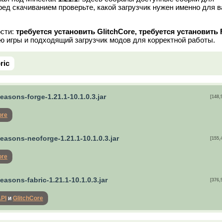
ред скачиванием проверьте, какой загрузчик нужен именно для 
ости:
требуется установить GlitchCore, требуется установить 
ю игры и подходящий загрузчик модов для корректной работы.
ric
asons-forge-1.21.1-10.1.0.3.jar
[148,
ore
easons-neoforge-1.21.1-10.1.0.3.jar
[155,
ore
asons-fabric-1.21.1-10.1.0.3.jar
[376,
API
и
GlitchCore