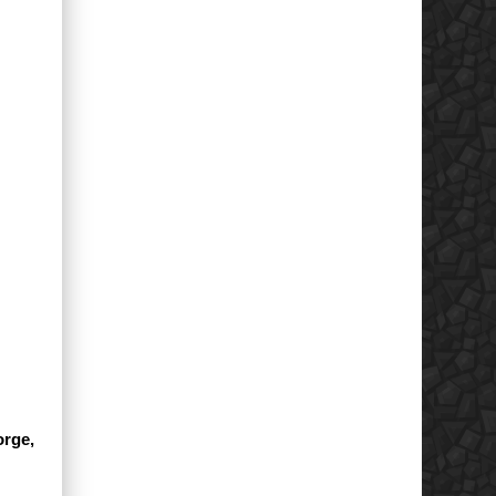
orge,