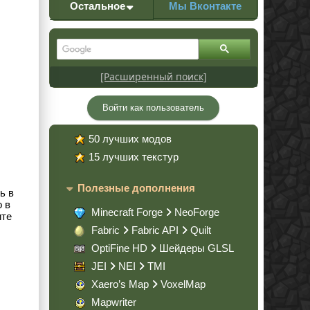
Остальное
Мы Вконтакте
[Расширенный поиск]
Войти как пользователь
50 лучших модов
15 лучших текстур
Полезные дополнения
ь в
о в
Minecraft Forge
NeoForge
ите
Fabric
Fabric API
Quilt
OptiFine HD
Шейдеры GLSL
JEI
NEI
TMI
Xaero’s Map
VoxelMap
Mapwriter