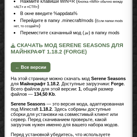
Нажмите клавиши WIN+R (
Кнопка «WIN» обычно между
)
«ALT» и «CTR»
В окне введите %appdata%
Перейдите в папку .minecraft/mods (
Если папки mods
)
нет, то создайте
Переместите скачанный мод (
) в папку mods
.jar
СКАЧАТЬ МОД SERENE SEASONS ДЛЯ
МАЙНКРАФТ 1.18.2 (FORGE)
← Все версии
На этой странице можно скачать мод
Serene Seasons
для
Майнкрафт 1.18.2
. Доступные загрузчики:
Forge
.
Всего файлов для этой версии:
1
, общий размер
файлов —
134,50 Kb
.
Serene Seasons
— это версия мода, адаптированная
под Minecraft
1.18.2
. Здесь собраны доступные
сборки для установки на совместимый клиент или
сервер. Перед скачиванием проверьте, какой
загрузчик нужен именно для вашего набора модов.
Перед установкой убедитесь, что используете