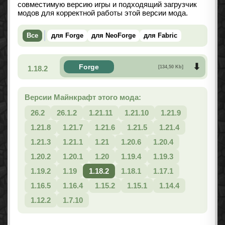
совместимую версию игры и подходящий загрузчик
модов для корректной работы этой версии мода.
Все
для Forge
для NeoForge
для Fabric
Forge
1.18.2
[134,50 Kb]
Версии Майнкрафт этого мода:
26.2
26.1.2
1.21.11
1.21.10
1.21.9
1.21.8
1.21.7
1.21.6
1.21.5
1.21.4
1.21.3
1.21.1
1.21
1.20.6
1.20.4
1.20.2
1.20.1
1.20
1.19.4
1.19.3
1.19.2
1.19
1.18.2
1.18.1
1.17.1
1.16.5
1.16.4
1.15.2
1.15.1
1.14.4
1.12.2
1.7.10