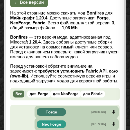
← Все версии
На этой странице можно скачать мод
Bonfires
для
Майнкрафт 1.20.4
. Доступные загрузчики:
Forge,
NeoForge, Fabric
. Всего файлов для этой версии:
3
,
общий размер файлов —
1,06 Mb
.
Bonfires
— это версия мода, адаптированная под
Minecraft
1.20.4
. Здесь собраны доступные сборки
для установки на совместимый клиент или сервер.
Перед скачиванием проверьте, какой загрузчик нужен
именно для вашего набора модов.
Перед установкой обратите внимание на
зависимости:
требуется установить Fabric API, oωo
(owo-lib)
. Используйте совместимую версию игры и
подходящий загрузчик модов для корректной работы.
Все
для Forge
для NeoForge
для Fabric
Forge
[358,86 Kb]
NeoForge
[351,72 Kb]