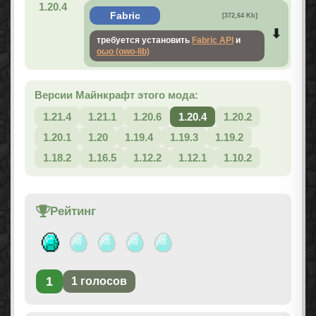
1.20.4
Fabric
[372,64 Kb]
требуется установить
Fabric API
и
oωo (owo-lib)
Версии Майнкрафт этого мода:
1.21.4
1.21.1
1.20.6
1.20.4
1.20.2
1.20.1
1.20
1.19.4
1.19.3
1.19.2
1.18.2
1.16.5
1.12.2
1.12.1
1.10.2
Рейтинг
1
1
голосов