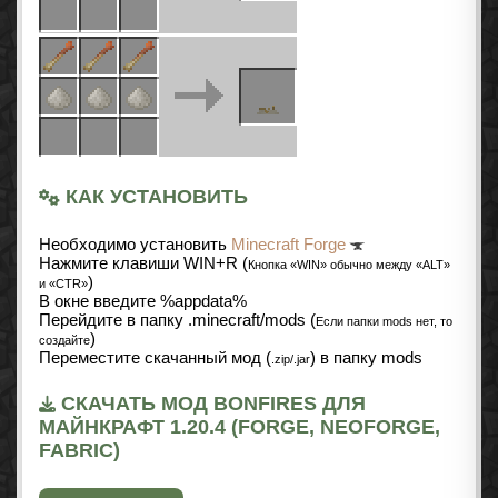
КАК УСТАНОВИТЬ
Необходимо установить
Minecraft Forge
Нажмите клавиши WIN+R (
Кнопка «WIN» обычно между «ALT»
)
и «CTR»
В окне введите %appdata%
Перейдите в папку .minecraft/mods (
Если папки mods нет, то
)
создайте
Переместите скачанный мод (
) в папку mods
.zip/.jar
СКАЧАТЬ МОД BONFIRES ДЛЯ
МАЙНКРАФТ 1.20.4 (FORGE, NEOFORGE,
FABRIC)