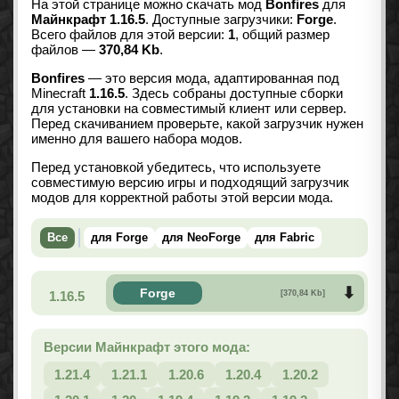
На этой странице можно скачать мод
Bonfires
для
Майнкрафт 1.16.5
. Доступные загрузчики:
Forge
.
Всего файлов для этой версии:
1
, общий размер
файлов —
370,84 Kb
.
Bonfires
— это версия мода, адаптированная под
Minecraft
1.16.5
. Здесь собраны доступные сборки
для установки на совместимый клиент или сервер.
Перед скачиванием проверьте, какой загрузчик нужен
именно для вашего набора модов.
Перед установкой убедитесь, что используете
совместимую версию игры и подходящий загрузчик
модов для корректной работы этой версии мода.
Все
для Forge
для NeoForge
для Fabric
Forge
1.16.5
[370,84 Kb]
Версии Майнкрафт этого мода:
1.21.4
1.21.1
1.20.6
1.20.4
1.20.2