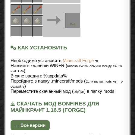
КАК УСТАНОВИТЬ
Необходимо установить
Minecraft Forge
Нажмите клавиши WIN+R (
Кнопка «WIN» обычно между «ALT»
)
и «CTR»
В окне введите %appdata%
Перейдите в папку .minecraft/mods (
Если папки mods нет, то
)
создайте
Переместите скачанный мод (
) в папку mods
.zip/.jar
СКАЧАТЬ МОД BONFIRES ДЛЯ
МАЙНКРАФТ 1.16.5 (FORGE)
← Все версии